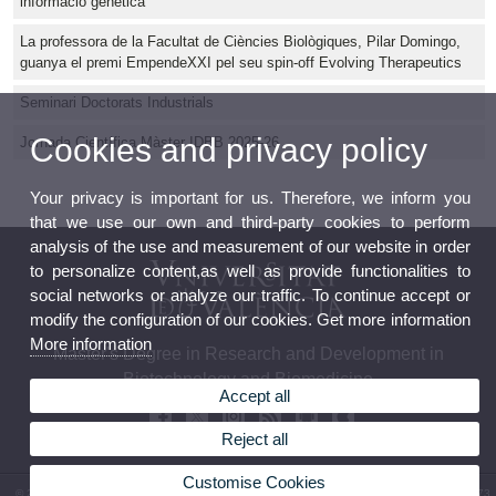
informació genètica
La professora de la Facultat de Ciències Biològiques, Pilar Domingo,
guanya el premi EmpendeXXI pel seu spin-off Evolving Therapeutics
Seminari Doctorats Industrials
Cookies and privacy policy
Jornada Científica Màster IDBB 2025-26
Your privacy is important for us. Therefore, we inform you
that we use our own and third-party cookies to perform
analysis of the use and measurement of our website in order
to personalize content,as well as provide functionalities to
social networks or analyze our traffic. To continue accept or
modify the configuration of our cookies. Get more information
More information
Master's Degree in Research and Development in
Biotechnology and Biomedicine
Accept all
Reject all
Customise Cookies
© 2026 UV. - Av. Vicent Andrés Estellés, 19, 46100 Burjassot. Spain. Tel. (+34) 96 354 43 73