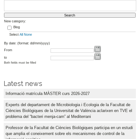
New category:
Blog
Select
All
None
By date: (format: dd/mm/yyyy)
From
to
Both fields must be filled
Latest news
Informació matrícula MÀSTER curs 2026-2027
Experts del departament de Microbiologia i Ecologia de la Facultat de
Ciències Biològiques de la Universitat de València aclarixen en TVE el
problema del “bacteri menja-carn” al Mediterrani
Professor de la Facultat de Ciències Biològiques participa en un estudi
que amplia el coneixement sobre els mecanismes de control de la