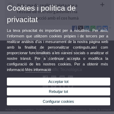
Sistema de realitat mixta per a
Cookies i política de
l'estudi de microorganismes i la
privacitat
seua interacció amb el cos humà
La teva privacitat és important per a nosaltres. Per això,
t'informem que utilitzem cookies pròpies i de tercers per a
realitzar anàlisis d'ús i mesurament de la nostra pàgina web
amb la finalitat de personalitzar continguts,així com
proporcionar funcionalitats a les xarxes socials o analitzar el
nostre trànsit. Per a continuar accepta o modifica la
configuració de les nostres cookies. Per a obtenir més
informació
Més informació
Oferta Científic Tecnològica
Acceptar tot
Rebutjar tot
Configurar cookies
© 2026 UV. - Av. Blasco Ibañez, 13, Nivell 2. 46010 València. Telèfon: (+34) 963 864 041
Avís legal
|
Accessibilitat
|
Política privacitat
|
Cookies
|
Transparència
|
Bústia de contacte