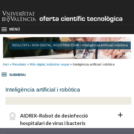
MENÚ
RESULTATS > MÓN DIGITAL, INDÚSTRIA I ESPAI > Inteligència artificial i robòtica
Inici
>
Resultats
>
Món digital, indústria i espai
> Inteligència artificial i robòtica
SUBMENU
Inteligència artificial i robòtica
AIDRIX–Robot de desinfecció
hospitalari de virus i bacteris