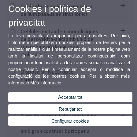
Cel·la electroquímica emissora
Cookies i política de
de llum basada en tints iònics
privacitat
Cèl·lules en tàndem monolítiques
La teva privacitat és important per a nosaltres. Per això,
de perovskita-silici amb unió de
t'informem que utilitzem cookies pròpies i de tercers per a
recombinació de càrrega
realitzar anàlisis d'ús i mesurament de la nostra pàgina web
molecular
amb la finalitat de personalitzar continguts,així com
proporcionar funcionalitats a les xarxes socials o analitzar el
nostre trànsit. Per a continuar accepta o modifica la
Dispositiu HyLED opto-
configuració de les nostres cookies. Per a obtenir més
espintrònic
informació
Més informació
Dispositius memristius
Acceptar tot
Rebutjar tot
Films de compost de transició de
Configurar cookies
spin sensibles a la temperatura
amb gran contrast òptic per a