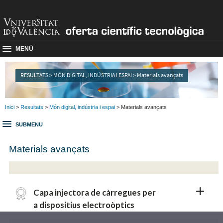
MENÚ
RESULTATS > MÓN DIGITAL, INDÚSTRIA I ESPAI > Materials avançats
Inici
>
Resultats
>
Món digital, indústria i espai
> Materials avançats
SUBMENU
Materials avançats
Capa injectora de càrregues per
a dispositius electroòptics