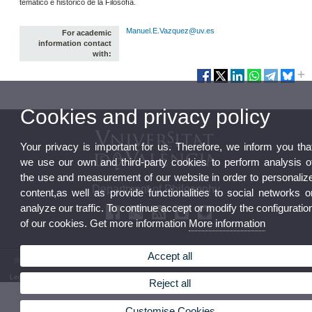
temático e histórico de la Filosofía.
Manuel.E.Vazquez@uv.es
For academic
information contact
with:
Cookies and privacy policy
Your privacy is important for us. Therefore, we inform you tha
we use our own and third-party cookies to perform analysis o
the use and measurement of our website in order to personaliz
Department of Philosophy
content,as well as provide functionalities to social networks o
analyze our traffic. To continue accept or modify the configuratio
of our cookies. Get more information
More information
Accept all
© 2026 UV. - Avda. Blasco Ibáñez 30, 46010 Valencia. Spain. Phone: (+34) 96 386 44 34
Legal Disclaimer
|
Accessibility
|
Privacy Policy
|
Cookies
|
Transparency
|
Department Mailbox
Reject all
Customise Cookies