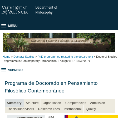
MENU
Home
>
Doctoral Studies
>
PhD programmes related to the department
> Doctoral Studies
Programme in Contemporary Philosophical Thought (RD 1393/2007)
SUBMENU
Programa de Doctorado en Pensamiento
Filosófico Contemporáneo
Summary
Structure
Organisation
Competencies
Admission
Thesis supervisors
Research lines
International
Quality
3051
Programme code: