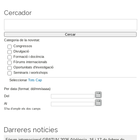
Cercador
Categoria de la novetat:
Congressos
Divulgació
Formació i docència
Fòrums internacionals
Oportunitats d'investigació
Seminaris i workshops
Seleccionar
Tots
Cap
Per data (format: dd/mm/aaaa)
Del
Al
S'ha d'omplir els dos camps
Darreres notícies
Fòrum internacional GRATUV 2026 (València, 16 i 17 de febrer de