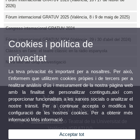
2026)
Fòrum internacional GRATUV 2025 (València, 8 i 9 de maig de 2025)
Congreso internacional GRATUV 2024
Fòrum internacional GRATUV 2024 (València, 29 i 30 d'abril del 2024)
Cookies i política de
Clàssics en l'aire: el teatre clàssic en la ràdio espanyola
privacitat
Nova web del Grup d'Investigació
La teva privacitat és important per a nosaltres. Per això,
t'informem que utilitzem cookies pròpies i de tercers per a
realitzar anàlisis d'ús i mesurament de la nostra pàgina web
amb la finalitat de personalitzar continguts,així com
proporcionar funcionalitats a les xarxes socials o analitzar el
nostre trànsit. Per a continuar accepta o modifica la
configuració de les nostres cookies. Per a obtenir més
informació
Més informació
Grup de Recerca i Acció Teatral de la Universitat de
València (GRATUV)
Acceptar tot