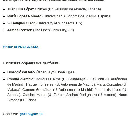
Participació dels següents ponents nacionals i internacionals
:
Juan Luis López Cruces
(Universidad de Almería, España)
María López Romero
(Universidad Autónoma de Madrid, España)
S. Douglas Olson
(University of Minnesota, US)
James Robson
(The Open University, UK)
Enllaç al PROGRAMA
Estructura organizativa del fòrum
:
Direcció del foro
: Óscar Bayo i Joan Egea.
Comitè científic
: Douglas Cairns (U. Edimburgh), Luz Conti (U. Autónoma
de Madrid), Raquel Fornieles (U. Autónoma de Madrid), Marta González (U.
Málaga), Carmen González (U. Autónoma de Madrid), Juan Luis López (U.
Almería), Gunther Martin (U. Zurich), Andrea Rodighiero (U. Verona), Nuno
Simoes (U. Lisboa).
Contacte
:
gratuv@uv.es