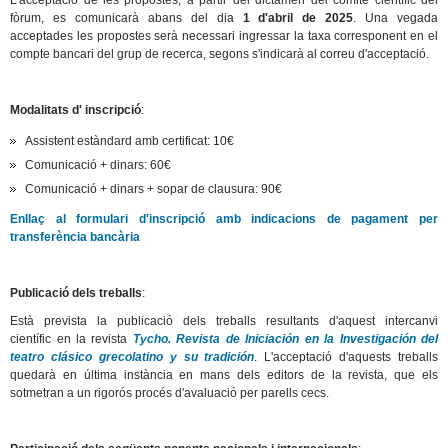
L'acceptació de les propostes, a partir del dictamen del comitè científic del
fòrum, es comunicarà abans del dia
1 d'abril de 2025
. Una vegada
acceptades les propostes serà necessari ingressar la taxa corresponent en el
compte bancari del grup de recerca, segons s'indicarà al correu d'acceptació.
Modalitats d' inscripció
:
Assistent estàndard amb certificat: 10€
Comunicació + dinars: 60€
Comunicació + dinars + sopar de clausura: 90€
Enllaç al formulari d'inscripció amb indicacions de pagament per
transferència bancària
Publicació dels treballs
:
Està prevista la publicació dels treballs resultants d'aquest intercanvi
científic en la revista
Tycho. Revista de Iniciación en la Investigación del
teatro clásico grecolatino y su tradición
. L'acceptació d'aquests treballs
quedarà en última instància en mans dels editors de la revista, que els
sotmetran a un rigorós procés d'avaluació per parells cecs.