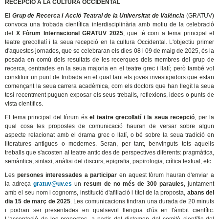
RECEPCIÓ A LA CULTURA OCCIDENTAL
El
Grup de Recerca i Acció Teatral de la Universitat de València
(GRATUV)
convoca una trobada científica interdisciplinària amb motiu de la celebració
del
X Fòrum Internacional GRATUV 2025
, que té com a tema principal el
teatre grecollatí i la seua recepció en la cultura Occidental. L'objectiu primer
d'aquestes jornades, que se celebraran els dies 08 i 09 de maig de 2025, és la
posada en comú dels resultats de les recerques dels membres del grup de
recerca, centrades en la seua majoria en el teatre grec i llatí; però també vol
constituir un punt de trobada en el qual tant els joves investigadors que estan
començant la seua carrera acadèmica, com els doctors que han llegit la seua
tesi recentment puguen exposar els seus treballs, reflexions, idees o punts de
vista científics.
El tema principal del fòrum és
el teatre grecollatí i la seua recepció
, per la
qual cosa les propostes de comunicació hauran de versar sobre algun
aspecte relacionat amb el drama grec o llatí, o bé sobre la seua tradició en
literatures antigues o modernes. Seran, per tant, benvinguts tots aquells
treballs que s'acosten al teatre antic des de perspectives diferents: pragmàtica,
semàntica, sintaxi, anàlisi del discurs, epigrafia, papirologia, crítica textual, etc.
Les
persones interessades a participar
en aquest fòrum hauran d'enviar a
la adreça
gratuv@uv.es
un
resum de no més de 300 paraules
, juntament
amb el seu nom i cognoms, institució d'afiliació i títol de la proposta,
abans del
dia 15 de març de 2025
. Les comunicacions tindran una durada de 20 minuts
i podran ser presentades en qualsevol llengua d'ús en l'àmbit científic.