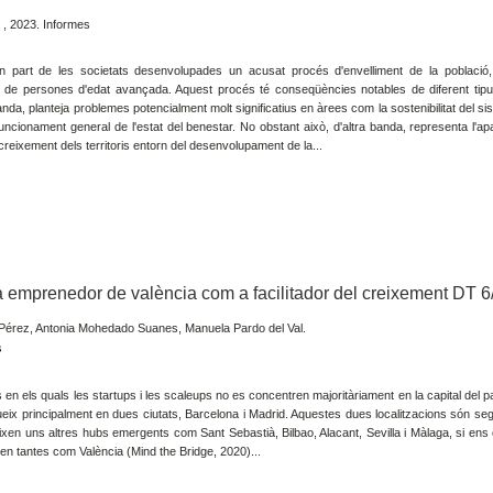
 , 2023. Informes
n part de les societats desenvolupades un acusat procés d'envelliment de la població
u de persones d'edat avançada. Aquest procés té conseqüències notables de diferent tipu
anda, planteja problemes potencialment molt significatius en àrees com la sostenibilitat del s
funcionament general de l'estat del benestar. No obstant això, d'altra banda, representa l'ap
 creixement dels territoris entorn del desenvolupament de la...
ma emprenedor de valència com a facilitador del creixement DT 
Pérez, Antonia Mohedado Suanes, Manuela Pardo del Val.
s
n els quals les startups i les scaleups no es concentren majoritàriament en la capital del p
eix principalment en dues ciutats, Barcelona i Madrid. Aquestes dues localitzacions són seg
teixen uns altres hubs emergents com Sant Sebastià, Bilbao, Alacant, Sevilla i Màlaga, si en
en tantes com València (Mind the Bridge, 2020)...