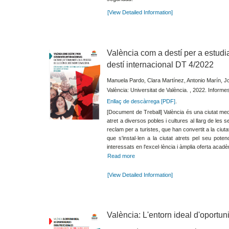
[View Detailed Information]
València com a destí per a estudia
destí internacional DT 4/2022
Manuela Pardo, Clara Martínez, Antonio Marín, Jo
València: Universitat de València. , 2022. Informe
Enllaç de descàrrega [PDF]
.
[Document de Treball] València és una ciutat medit
atret a diversos pobles i cultures al llarg de le
reclam per a turistes, que han convertit a la ciut
que s'instal·len a la ciutat atrets pel seu pote
interessats en l'excel·lència i àmplia oferta acad
Read more
[View Detailed Information]
València: L'entorn ideal d'oportun