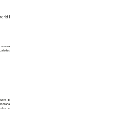
drid i
economia
igallades
ento. El
anitaria
veles de