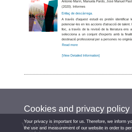
Antonio Marín, Manuela Pardo, José Manuel Pasto
(2020). Informes
Enllaç de descàrrega.
A través d'aquest estudi es pretén identificar 
potenciar-les en les accions d'atracció de talent.
lloc, a través de la revisió de la literatura en
selecciona a un conjunt d'experts amb la final
destinació professional per a persones no originàri
Read more
[View Detailed Information]
Cookies and privacy policy
Your privacy is important for us. Therefore, we inform y
the use and measurement of our website in order to perso
Chair for the Sustaina