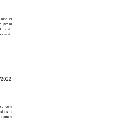
, amb el
s per al
istema de
arició de
6/2022
aís, com
uides, a
s centrem