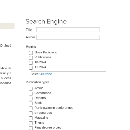
Search Engine
Title
Author
; D. José
Entities
Nova Publicació
Publications
10-2024
11-2024
stico de
arse y a
Select
All
None
a nuevas
Publication types
cionados
Article
Conference
Reports
Book
Participation in conferences
e-resources
Magazine
Thesis
Final degree project