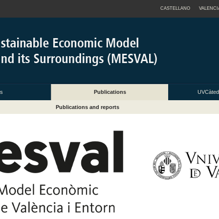
CASTELLANO
VALENCI
es
Publications
UVCàted
Publications and reports