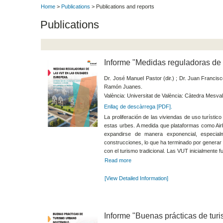
Home
>
Publications
> Publications and reports
Publications
Informe "Medidas reguladoras de
Dr. José Manuel Pastor (dir.) ; Dr. Juan Francis
Ramón Juanes.
València: Universitat de València: Càtedra Mesval
Enllaç de descàrrega [PDF].
La proliferación de las viviendas de uso turísti
estas urbes. A medida que plataformas como Airb
expandirse de manera exponencial, especialm
construcciones, lo que ha terminado por generar 
con el turismo tradicional. Las VUT inicialmente 
Read more
[View Detailed Information]
Informe "Buenas prácticas de tur