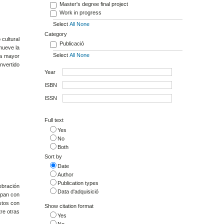
Master's degree final project
Work in progress
Select
All
None
Category
cultural
Publicació
mueve la
Select
All
None
na mayor
nvertido
Year
ISBN
ISSN
Full text
Yes
No
Both
Sort by
Date
Author
Publication types
ebración
Data d'adquisició
ipan con
stos con
Show citation format
re otras
Yes
No