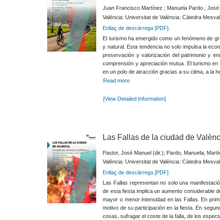
Juan Francisco Martínez ; Manuela Pardo ; Jos
València: Universitat de València: Càtedra Mesval
Enllaç de descàrrega [PDF].
El turismo ha emergido como un fenómeno de gran
y natural. Esta tendencia no solo impulsa la ec
preservación y valorización del patrimonio y en
comprensión y apreciación mutua. El turismo en 
en un polo de atracción gracias a su clima, a la hos
Read more
[View Detailed Information]
Las Fallas de la ciudad de Valèn
Pastor, José Manuel (dir.); Pardo, Manuela; Mart
València: Universitat de València: Càtedra Mesval
Enllaç de descàrrega [PDF].
Las Fallas representan no solo una manifestación
de esta fiesta implica un aumento considerable 
mayor o menor intensidad en las Fallas. En prime
motivo de su participación en la fiesta. En segu
cosas, sufragar el coste de la falla, de los espect