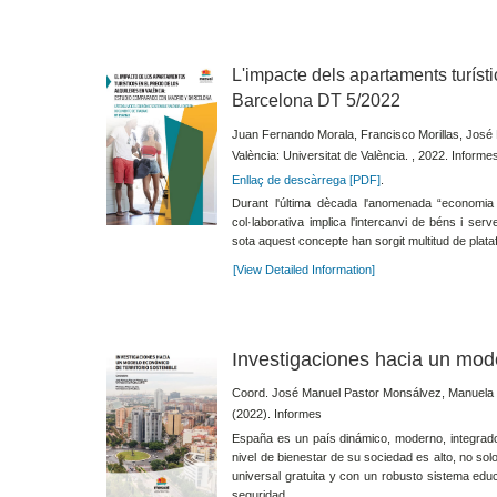
L'impacte dels apartaments turíst
Barcelona DT 5/2022
Juan Fernando Morala, Francisco Morillas, José
València: Universitat de València. , 2022. Informe
Enllaç de descàrrega [PDF]
.
Durant l'última dècada l'anomenada “economia 
col·laborativa implica l'intercanvi de béns i serve
sota aquest concepte han sorgit multitud de plata
[View Detailed Information]
Investigaciones hacia un mode
Coord. José Manuel Pastor Monsálvez, Manuela P
(2022). Informes
España es un país dinámico, moderno, integrado
nivel de bienestar de su sociedad es alto, no so
universal gratuita y con un robusto sistema educ
seguridad.