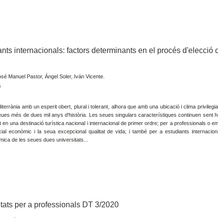
nts internacionals: factors determinants en el procés d'elecció 
sé Manuel Pastor, Ángel Soler, Iván Vicente.
s
errània amb un esperit obert, plural i tolerant, alhora que amb una ubicació i clima privilegi
s seues més de dues mil anys d'història. Les seues singulars característiques continuen sent h
at en una destinació turística nacional i internacional de primer ordre; per a professionals o 
ncial econòmic i la seua excepcional qualitat de vida; i també per a estudiants internacion
èmica de les seues dues universitats...
itats per a professionals DT 3/2020