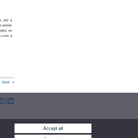
t, per a
En primer
lphi, se
ia com a
Next
Accept all