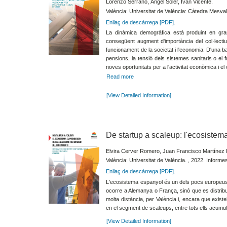
Lorenzo Serrano, Ángel Soler, Iván Vicente.
València: Universitat de València: Càtedra Mesval
Enllaç de descàrrega [PDF]
.
La dinàmica demogràfica està produint en gra
consegüent augment d'importància del col·lecti
funcionament de la societat i l'economia. D'una b
pensions, la tensió dels sistemes sanitaris o el 
noves oportunitats per a l'activitat econòmica i el
Read more
[View Detailed Information]
De startup a scaleup: l'ecosiste
Elvira Cerver Romero, Juan Francisco Martínez 
València: Universitat de València. , 2022. Informe
Enllaç de descàrrega [PDF]
.
L'ecosistema espanyol és un dels pocs europeus e
ocorre a Alemanya o França, sinó que es distribu
molta distància, per València i, encara que exis
en el segment de scaleups, entre tots ells acumul
[View Detailed Information]