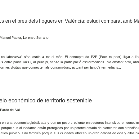
ics en el preu dels lloguers en València: estudi comparat amb Ma
 Manuel Pastor, Lorenzo Serrano.
s
col·laborativa” s'ha estés a tot el món. El concepte de P2P (Peer to peer) lligat a l'
is entre particulars i, al principi, sense la participació d'intermediaris. No obstant això, abr
formes digitals que connecten als consumidors, actuant per tant d'intermediaris...
lo económico de territorio sostenible
ardo del Val.
 en una economía globalizada y con un peso creciente en sectores intensivos en conocimi
lo porque sus ciudadanos están protegidos por un potente estado de bienestar, con atención s
ativo público, sino también porque sus ciudades ofrecen un gran calidad de vida y altos ni