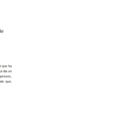
de
at que ha
ui dia un
empreses,
als que,