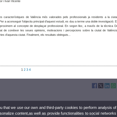
r i Iván Vicente
les característiques de València més valorades pels professionals ja residents a la ciuta
 Per a aconseguir l'objectiu principal d'aquest estudi, es duu a terme una doble investigació. 
s aproximem al concepte de desplaçat professional. En segon lloc, a través de la tècnica De
itat de conèixer les seues opinions, motivacions i percepcions sobre la ciutat de Valènc
es d'aquesta ciutat. Finalment, els resultats obtinguts...
1
2
3
4
ou that we use our own and third-party cookies to perform analysis of
nalize content,as well as provide functionalities to social networks
ble Economic Model of Valencia and its Surroundings