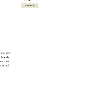
final del
 lloc de
ent dels
u estudi.