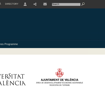
À
DIRECTORY
USER
res Programme