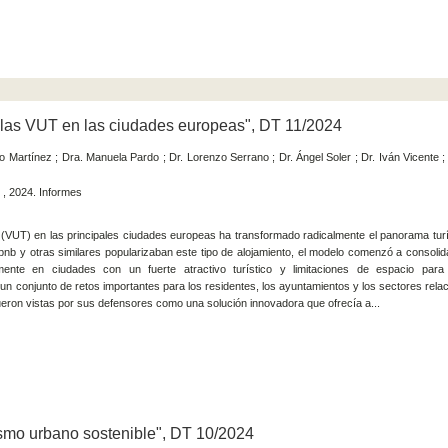
 las VUT en las ciudades europeas", DT 11/2024
co Martínez ; Dra. Manuela Pardo ; Dr. Lorenzo Serrano ; Dr. Ángel Soler ; Dr. Iván Vicente 
 , 2024. Informes
co (VUT) en las principales ciudades europeas ha transformado radicalmente el panorama turí
nb y otras similares popularizaban este tipo de alojamiento, el modelo comenzó a consolid
ente en ciudades con un fuerte atractivo turístico y limitaciones de espacio par
un conjunto de retos importantes para los residentes, los ayuntamientos y los sectores rela
fueron vistas por sus defensores como una solución innovadora que ofrecía a...
ismo urbano sostenible", DT 10/2024