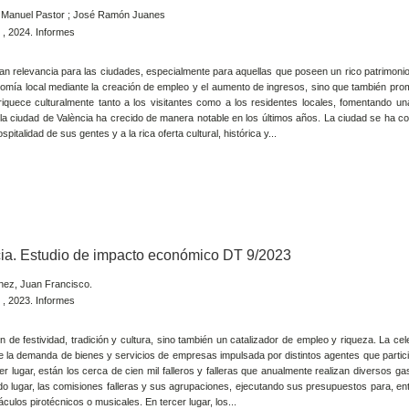
é Manuel Pastor ; José Ramón Juanes
 , 2024. Informes
 relevancia para las ciudades, especialmente para aquellas que poseen un rico patrimonio 
onomía local mediante la creación de empleo y el aumento de ingresos, sino que también pro
riquece culturalmente tanto a los visitantes como a los residentes locales, fomentando u
la ciudad de València ha crecido de manera notable en los últimos años. La ciudad se ha co
pitalidad de sus gentes y a la rica oferta cultural, histórica y...
cia. Estudio de impacto económico DT 9/2023
ínez, Juan Francisco.
 , 2023. Informes
 de festividad, tradición y cultura, sino también un catalizador de empleo y riqueza. La cel
de la demanda de bienes y servicios de empresas impulsada por distintos agentes que partic
r lugar, están los cerca de cien mil falleros y falleras que anualmente realizan diversos ga
ndo lugar, las comisiones falleras y sus agrupaciones, ejecutando sus presupuestos para, ent
áculos pirotécnicos o musicales. En tercer lugar, los...