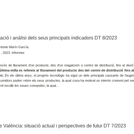
icació i anàlisi dels seus principals indicadors DT 8/2023
tonio Marín García.
 , 2023. Informes
 procés de lliurament d'un producte, des d'un magatzem o centre de distribució, fins al destí 
'última milla es refereix al lliurament del producte des del centre de distribució fins al
nt.
En els últims anys, el progrés tecnològic ha sigut un dels principals causants de l'augm
nsumidors poden rebre els seus productes, la qual cosa ha motivat un interés creixent pel se
vol recollir les seues comandes, la qual...
e València: situació actual i perspectives de futur DT 7/2023