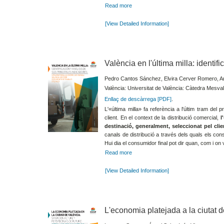
Read more
[View Detailed Information]
València en l'última milla: identif
Pedro Cantos Sánchez, Elvira Cerver Romero, An
València: Universitat de València: Càtedra Mesval
Enllaç de descàrrega [PDF]
.
L'«última milla» fa referència a l'últim tram del
client. En el context de la distribució comercial,
l
destinació, generalment, seleccionat pel clie
canals de distribució a través dels quals els co
Hui dia el consumidor final pot dir quan, com i on 
Read more
[View Detailed Information]
L'economia platejada a la ciutat d