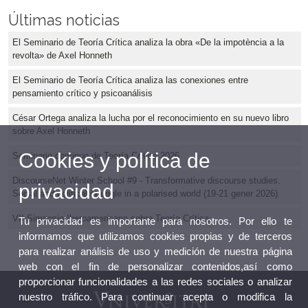
Últimas noticias
El Seminario de Teoría Crítica analiza la obra «De la impotència a la
revolta» de Axel Honneth
El Seminario de Teoría Crítica analiza las conexiones entre
pensamiento crítico y psicoanálisis
César Ortega analiza la lucha por el reconocimiento en su nuevo libro
sobre Axel Honneth
Cookies y política de
Seminario continuo de Teoría Crítica 2026
DiscourseNet Winter School #9 - Transformative discourse studies.
privacidad
Social and political struggle in a polarised world (19-21 gener 2026)
VII Simposio Iberoamericano sobre Teoría Crítica
Tu privacidad es importante para nosotros. Por ello te
informamos que utilizamos cookies propias y de terceros
para realizar análisis de uso y medición de nuestra página
web con el fin de personalizar contenidos,así como
proporcionar funcionalidades a las redes sociales o analizar
nuestro tráfico. Para continuar acepta o modifica la