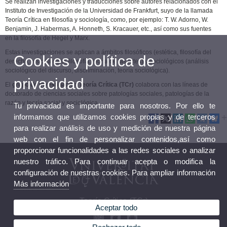
Se realizan investigaciones y traducciones sobre autores relacionados con el
Instituto de Investigación de la Universidad de Frankfurt, suyo de la llamada
Teoría Crítica en filosofía y sociología, como, por ejemplo: T. W. Adorno, W.
Benjamin, J. Habermas, A. Honneth, S. Kracauer, etc., así como sus fuentes
en la filosofía de Hegel y Marx.
Estas investigaciones se aplican a ámbitos filosóficos (estética, filosofía del
Cookies y política de
derecho, historia de la filosofía, teoría de las artes) y sociológicos (análisis
sociológico del discurso, discriminación, teoría sociológica).
privacidad
El
grupo de investigación Teoría Crítica (TCr)
colabora con las líneas de
doctorado de ciencias sociales sobre patologías sociales, patologías de la
razón y teoría social y sociológica.
Tu privacidad es importante para nosotros. Por ello te
informamos que utilizamos cookies propias y de terceros
para realizar análisis de uso y medición de nuestra página
web con el fin de personalizar contenidos,así como
proporcionar funcionalidades a las redes sociales o analizar
nuestro tráfico. Para continuar acepta o modifica la
configuración de nuestras cookies. Para ampliar información
Más información
Teoría Crítica (TCr)
Aceptar todo