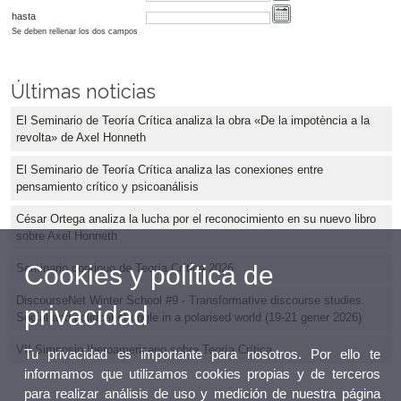
hasta
Se deben rellenar los dos campos
Últimas noticias
El Seminario de Teoría Crítica analiza la obra «De la impotència a la
revolta» de Axel Honneth
El Seminario de Teoría Crítica analiza las conexiones entre
pensamiento crítico y psicoanálisis
César Ortega analiza la lucha por el reconocimiento en su nuevo libro
sobre Axel Honneth
Cookies y política de
Seminario continuo de Teoría Crítica 2026
DiscourseNet Winter School #9 - Transformative discourse studies.
privacidad
Social and political struggle in a polarised world (19-21 gener 2026)
VII Simposio Iberoamericano sobre Teoría Crítica
Tu privacidad es importante para nosotros. Por ello te
informamos que utilizamos cookies propias y de terceros
para realizar análisis de uso y medición de nuestra página