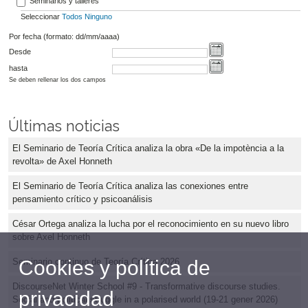
Seminarios y talleres
Seleccionar
Todos
Ninguno
Por fecha (formato: dd/mm/aaaa)
Desde
hasta
Se deben rellenar los dos campos
Últimas noticias
El Seminario de Teoría Crítica analiza la obra «De la impotència a la
revolta» de Axel Honneth
El Seminario de Teoría Crítica analiza las conexiones entre
pensamiento crítico y psicoanálisis
César Ortega analiza la lucha por el reconocimiento en su nuevo libro
sobre Axel Honneth
Cookies y política de
Seminario continuo de Teoría Crítica 2026
DiscourseNet Winter School #9 - Transformative discourse studies.
privacidad
Social and political struggle in a polarised world (19-21 gener 2026)