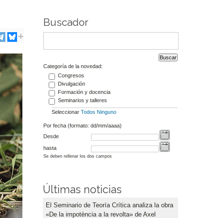
Buscador
Categoría de la novedad:
Congresos
Divulgación
Formación y docencia
Seminarios y talleres
Seleccionar
Todos
Ninguno
Por fecha (formato: dd/mm/aaaa)
Desde
hasta
Se deben rellenar los dos campos
Últimas noticias
El Seminario de Teoría Crítica analiza la obra
«De la impotència a la revolta» de Axel