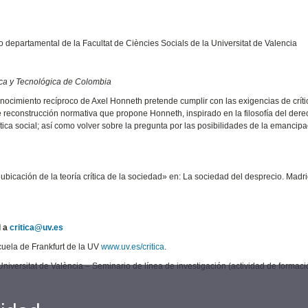
io departamental de la Facultat de Ciències Socials de la Universitat de Valencia
ica y Tecnológica de Colombia
onocimiento recíproco de Axel Honneth pretende cumplir con las exigencias de críti
e reconstrucción normativa que propone Honneth, inspirado en la filosofía del der
ítica social; así como volver sobre la pregunta por las posibilidades de la emancip
bicación de la teoría crítica de la sociedad» en: La sociedad del desprecio. Madrid
l a
critica@uv.es
cuela de Frankfurt de la UV
www.uv.es/critica
.
iversitat de València – Seminario de línea de investigación (actividad de formaci