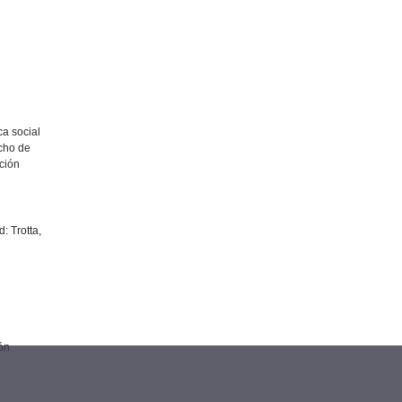
ca social
echo de
ación
: Trotta,
ón