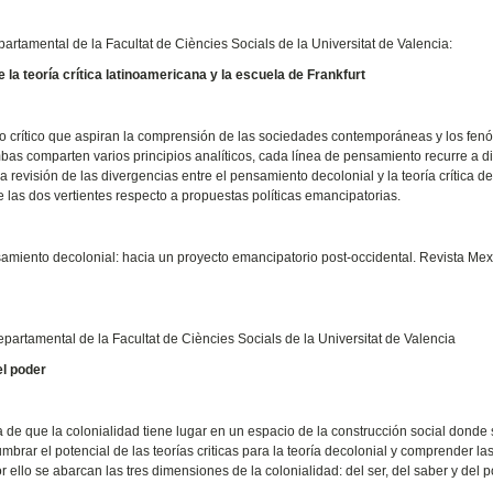
partamental de la Facultat de Ciències Socials de la Universitat de Valencia:
la teoría crítica latinoamericana y la escuela de Frankfurt
to crítico que aspiran la comprensión de las sociedades contemporáneas y los fe
mbas comparten varios principios analíticos, cada línea de pensamiento recurre a d
revisión de las divergencias entre el pensamiento decolonial y la teoría crítica de
 las dos vertientes respecto a propuestas políticas emancipatorias.
nsamiento decolonial: hacia un proyecto emancipatorio post-occidental. Revista Me
epartamental de la Facultat de Ciències Socials de la Universitat de Valencia
el poder
 de que la colonialidad tiene lugar en un espacio de la construcción social donde
lumbrar el potencial de las teorías criticas para la teoría decolonial y comprender la
r ello se abarcan las tres dimensiones de la colonialidad: del ser, del saber y del 