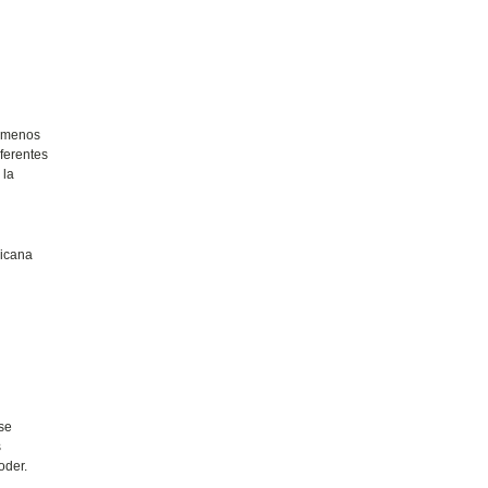
nómenos
iferentes
 la
xicana
 se
s
poder.