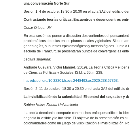
una conversación Norte Sur
Sesión 1: 4 de octubre, 18:30 a 20:30 en el aula 3A2 del edificio de
Contrastando teorías críticas. Encuentros y desencuentros entre 
Cesar Ortega, UV
En esta sesión se ponen a discusión dos vertientes del pensamien
problemáticos de estas en los planos locales y globales. Si bien a
genealogías, supuestos epistemológicos y metodológicos. Junto a la 
escuela de Frankfurt, se presentarán puntos de convergencias entre
Lectura sugerida:
Andrade Guevara, Víctor Manuel. (2019). La Teoría Crítica y el pe
de Ciencias Políticas y Sociales, [S.l.], v. 65, n. 238.
http://dx.doi.org/10.22201/fcpys.2448492xe.2020.238.67363
.
Sesión 2: 11 de octubre, 18:30 a 20:30 en el aula 3A2 del edificio d
La invisibilización de la colonialidad: El control del ser, saber y d
Sabine Heiss, Florida Universitaria
La teoría decolonial comparte con muchos enfoques críticos la idea
negocia lo visible y lo invisible. El objetivo de la presentación es a
colonialidades como un juego de visibilización e invisibilización. Po