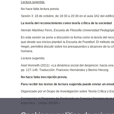
Lectura sugerida:
No hace falta lectura previa.
Sesión 3: 18 de octubre, de 18:30 a 20:30 en el aula 3A2 del edific
La teoría del reconocimiento como teoría crítica de la sociedad
Hernán Martínez Ferro, Escuela de Filosofía Universidad Pedagóg
En esta sesión se pone a discusión la forma como la teoría del rec
que desde sus inicios planteó la Escuela de Frankfurt. El método d
Hegel, permitirá discutir sobre los presupuestos y alcances de la cr
humana.
Lectura
sugerida:
Axel Honneth (2011): «La dinámica social del desprecio: hacia una u
pp. 127-146. Traducción: Francesc Hernández y Benno Herzog.
No hace falta inscripción previa.
Para recibir los textos de lectura sugerida puede enviar un emai
Organizado por el Grupo de Investigación sobre Teoría Crítica y Es
Coorganiza el Programa de Doctorado en Ciencias Sociales de la Un
específica – código 50030) –