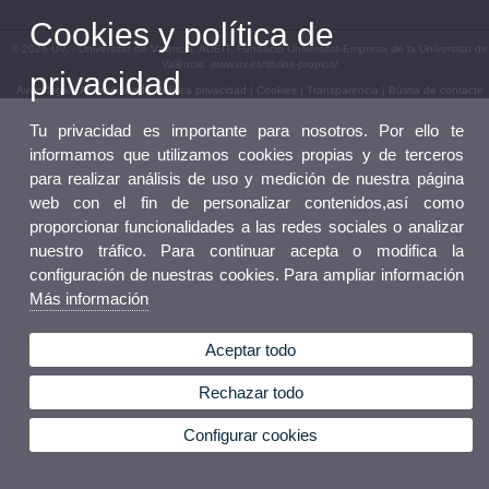
Cookies y política de
© 2026 UV. - Universitat de València. ADEIT, Fundació Universitat-Empresa de la Universitat de
València. www.uv.es/titulos-propios/
privacidad
Aviso legal
|
Accesibilidad
|
Política privacidad
|
Cookies
|
Transparencia
|
Bústia de contacte
Tu privacidad es importante para nosotros. Por ello te
informamos que utilizamos cookies propias y de terceros
para realizar análisis de uso y medición de nuestra página
web con el fin de personalizar contenidos,así como
proporcionar funcionalidades a las redes sociales o analizar
nuestro tráfico. Para continuar acepta o modifica la
configuración de nuestras cookies. Para ampliar información
Más información
Aceptar todo
Rechazar todo
Configurar cookies