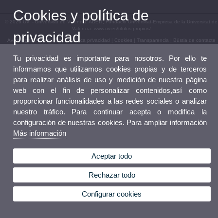
Cookies y política de
© 2026 UV. - Universitat de València. ADEIT, Fundació Universitat-Empresa de la Universitat de
València. www.uv.es/titulos-propios/
privacidad
Aviso legal
|
Accesibilidad
|
Política privacidad
|
Cookies
|
Transparencia
|
Bústia de contacte
Tu privacidad es importante para nosotros. Por ello te
informamos que utilizamos cookies propias y de terceros
para realizar análisis de uso y medición de nuestra página
web con el fin de personalizar contenidos,así como
proporcionar funcionalidades a las redes sociales o analizar
nuestro tráfico. Para continuar acepta o modifica la
configuración de nuestras cookies. Para ampliar información
Más información
Aceptar todo
Rechazar todo
Configurar cookies