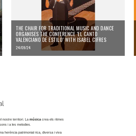
THE CHAIR FOR TRADITIONAL MUSIC AND DANCE
ORGANISES THE CONFERENCE ‘EL CANTO
VALENCIANO DE ESTILO’ WITH ISABEL CIFRES
24/09/24
al
 nostre territori. La
música
crea els ritmes
sons i a les melodies.
 herència patrimonial rica, diversa i viva