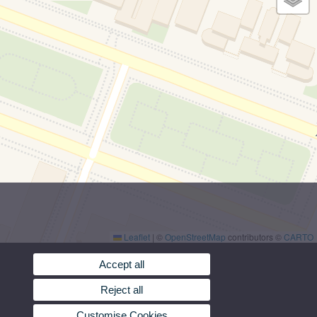
Leaflet
|
©
OpenStreetMap
contributors ©
CARTO
Accept all
Reject all
Customise Cookies