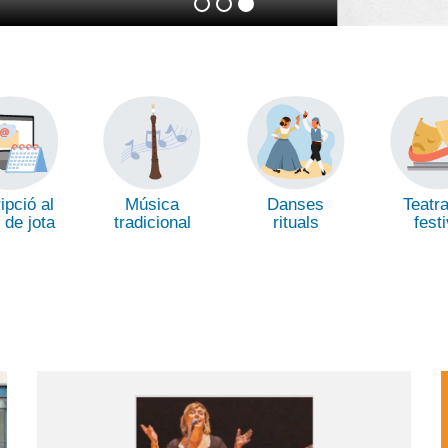
ipció al
Música
Danses
Teatra
r de jota
tradicional
rituals
fest