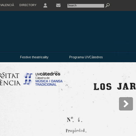
VALENCIÀ
DIRECTORY
USER
Festive theatricality
Programa UVCàtedres