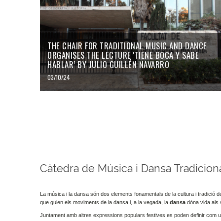
THE CHAIR FOR TRADITIONAL MUSIC AND DANCE
ORGANISES THE LECTURE 'TIENE BOCA Y SABE
HABLAR’ BY JULIO GUILLÉN NAVARRO
03/10/24
Càtedra de Música i Dansa Tradicion
La música i la dansa són dos elements fonamentals de la cultura i tradició del
que guien els moviments de la dansa i, a la vegada, la
dansa
dóna vida als 
Juntament amb altres expressions populars festives es poden definir com una