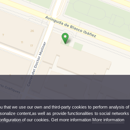
ou that we use our own and third-party cookies to perform analysis of
nalize content,as well as provide functionalities to social networks
configuration of our cookies. Get more information
More information
Dance Chair