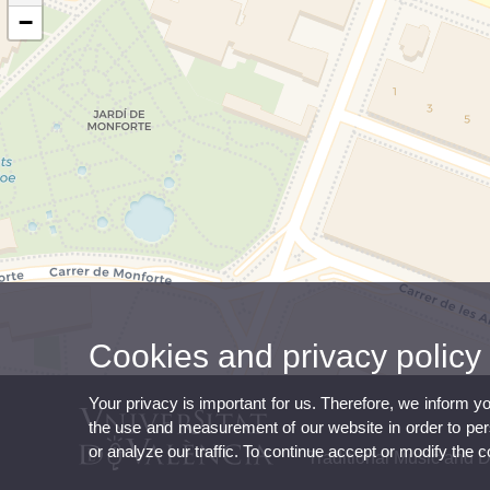
−
Cookies and privacy policy
Your privacy is important for us. Therefore, we inform y
the use and measurement of our website in order to perso
or analyze our traffic. To continue accept or modify the 
Traditional Music and 