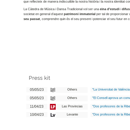
que reflecteix de manera indiscutible la nostra història i la nostra identitat c
La Càtedra de Música i Dansa Tradicional vol ser una
eina d’estudi
i
difu
societat en general d’aquest
patrimoni immaterial
per tal de proporcionar
seu passat
, comprendre quin és el seu present i potenciar el seu futur en c
Press kit
05/05/23
Others
"La Universitat de Valènci
05/05/23
Others
"El Consell aprova un conv
11/04/23
Las Provincias
"Dos profesores de la Ribe
10/04/23
Levante
"Dos profesores de la Ribe