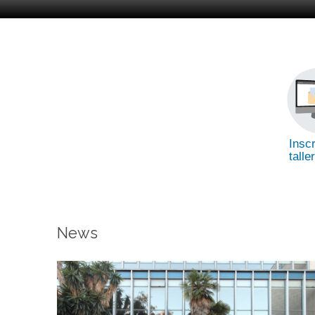
Inscr
talle
News