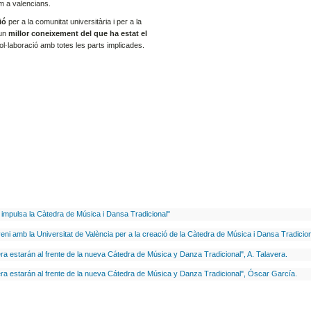
om a valencians.
sió
per a la comunitat universitària i per a la
 un
millor coneixement del que ha estat el
ol·laboració amb totes les parts implicades.
a impulsa la Càtedra de Música i Dansa Tradicional"
eni amb la Universitat de València per a la creació de la Càtedra de Música i Dansa Tradicion
ra estarán al frente de la nueva Cátedra de Música y Danza Tradicional", A. Talavera.
ra estarán al frente de la nueva Cátedra de Música y Danza Tradicional", Óscar García.