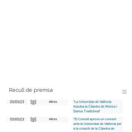
Recull de premsa
M
05/05/23
Altres
"La Universitat de València
impulsa la Càtedra de Música i
Dansa Tradicional"
05/05/23
Altres
"El Consell aprova un conveni
amb la Universitat de València per
a la creació de la Càtedra de