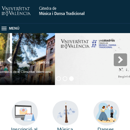
MENÚ
s de Mariola
at Valenciana
Inscripció al
Música
Danses