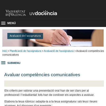
MENÚ
Avaluació de l'assignatura
Inici
>
Planificació de l'assignatura
>
Avaluació de l'assignatura
> Avaluació competències
comunicatives
SUBMENU
Avaluar competències comunicatives
Els criteris per valorar una presentació oral han de ser clars per al
professorat i l’estudiantat: tots han de conèixer els aspectes a avaluar.
Elabora la teua rúbrica i adapta-la a la teua assignatura i als teus i teues
alumnes. Ací disposes d'un exemple: