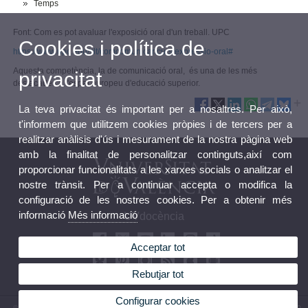
Temps
Font: Com es pot avaluar l'exposició oral d'un treball. UPC
Cookies i política de
https://www.upc.edu/slt/comcomunicar/curs/expressio-oral#
Aquesta competència, la de comunicació oral, és una de les més
privacitat
destacades a l'espai europeu d'educació superior.
La teva privacitat és important per a nosaltres. Per això,
t'informem que utilitzem cookies pròpies i de tercers per a
realitzar anàlisis d'ús i mesurament de la nostra pàgina web
amb la finalitat de personalitzar continguts,així com
proporcionar funcionalitats a les xarxes socials o analitzar el
nostre trànsit. Per a continuar accepta o modifica la
configuració de les nostres cookies. Per a obtenir més
informació
Més informació
UVdocència
Acceptar tot
Rebutjar tot
Configurar cookies
© 2026 UV. - Av. Blasco Ibáñez, 13. 46010 València. Espanya. Tel UV: (+34) 963 86 41 00