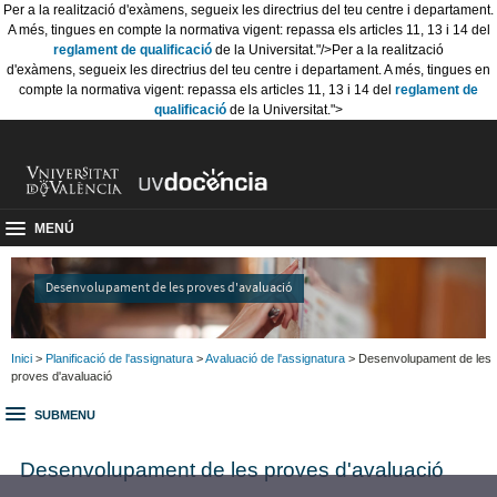
Per a la realització d'exàmens, segueix les directrius del teu centre i departament.
A més, tingues en compte la normativa vigent: repassa els articles 11, 13 i 14 del
reglament de qualificació
de la Universitat."/>
Per a la realització
d'exàmens, segueix les directrius del teu centre i departament. A més, tingues en
compte la normativa vigent: repassa els articles 11, 13 i 14 del
reglament de
qualificació
de la Universitat.">
MENÚ
Desenvolupament de les proves d'avaluació
Inici
>
Planificació de l'assignatura
>
Avaluació de l'assignatura
> Desenvolupament de les
proves d'avaluació
SUBMENU
Desenvolupament de les proves d'avaluació