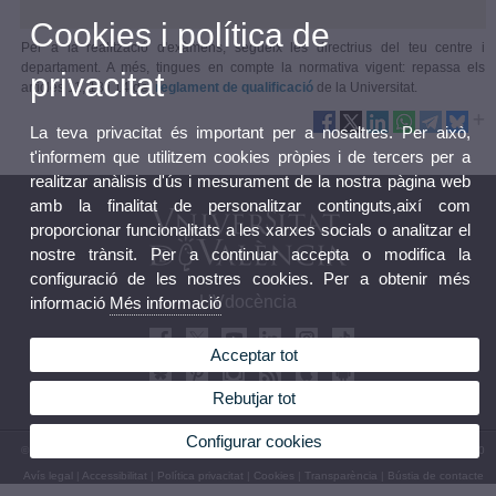
Cookies i política de
Per a la realització d'exàmens, segueix les directrius del teu centre i
departament. A més, tingues en compte la normativa vigent: repassa els
privacitat
articles 11, 13 i 14 del
reglament de qualificació
de la Universitat.
La teva privacitat és important per a nosaltres. Per això,
t'informem que utilitzem cookies pròpies i de tercers per a
realitzar anàlisis d'ús i mesurament de la nostra pàgina web
amb la finalitat de personalitzar continguts,així com
proporcionar funcionalitats a les xarxes socials o analitzar el
nostre trànsit. Per a continuar accepta o modifica la
configuració de les nostres cookies. Per a obtenir més
UVdocència
informació
Més informació
Acceptar tot
Rebutjar tot
Configurar cookies
© 2026 UV. - Av. Blasco Ibáñez, 13. 46010 València. Espanya. Tel UV: (+34) 963 86 41 00
Avís legal
|
Accessibilitat
|
Política privacitat
|
Cookies
|
Transparència
|
Bústia de contacte