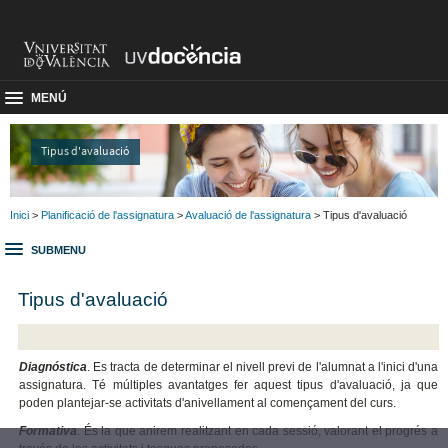
MENÚ
Tipus d'avaluació
Inici
>
Planificació de l'assignatura
>
Avaluació de l'assignatura
> Tipus d'avaluació
SUBMENU
Tipus d'avaluació
Diagnóstica
. Es tracta de determinar el nivell previ de l'alumnat a l'inici d'una
assignatura. Té múltiples avantatges fer aquest tipus d'avaluació, ja que
poden plantejar-se activitats d'anivellament al començament del curs.
Formativa
. És la que anirem realitzant en cada sessió, valorant el progrés a