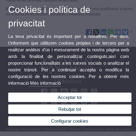
través de les activitats i tasques proposades.
Cookies i política de
Sumativa
. La que certifica la fi del material obtenint una qualificació a través
de la suma de les accions formatives i exàmens realitzats.
privacitat
La teva privacitat és important per a nosaltres. Per això,
t'informem que utilitzem cookies pròpies i de tercers per a
realitzar anàlisis d'ús i mesurament de la nostra pàgina web
amb la finalitat de personalitzar continguts,així com
proporcionar funcionalitats a les xarxes socials o analitzar el
nostre trànsit. Per a continuar accepta o modifica la
configuració de les nostres cookies. Per a obtenir més
UVdocència
informació
Més informació
Acceptar tot
Rebutjar tot
Configurar cookies
© 2026 UV. - Av. Blasco Ibáñez, 13. 46010 València. Espanya. Tel UV: (+34) 963 86 41 00
Avís legal
|
Accessibilitat
|
Política privacitat
|
Cookies
|
Transparència
|
Bústia de contacte