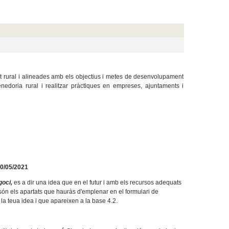
bit rural i alineades amb els objectius i metes de desenvolupament
edoria rural i realitzar pràctiques en empreses, ajuntaments i
0/05/2021
goci,
es a dir una idea que en el futur i amb els recursos adequats
s són els apartats que hauràs d'emplenar en el formulari de
r la teua idea i que apareixen a la base 4.2.