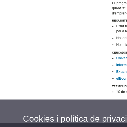
El progr
quantitat
d'empren
REQUISIT
Estar m
per a r
No teni
No est
CERCADOR
Univer
Inform
Expan
elEcon
TERMINI 
10 de 
Cookies i política de privaci