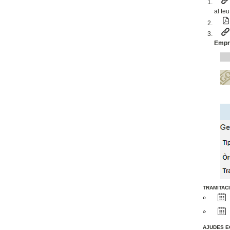
al teu
Empre
TRAMITAC
AJUDES 