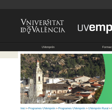
UVemprén
Formac
Inici
>
Programes UVemprén
>
Programes UVemprén
>
UVemprén Rural
>