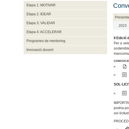
Convo
Etapa 1: MOTIVAR
Etapa 2: IDEAR
Presenta
Etapa 3: VALIDAR
2023
Etapa 4: ACCELERAR
II Edici
Programes de mentoring
Per a sel
sostenibl
Innovació docent
mancomuni
CONVOCA
SOL·LIC
IMPORTANT
podria po
sol·licitu
PROCEDIM