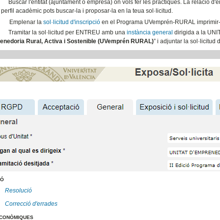
Buscar l'entitat (ajuntament o empresa) on vols fer les pràctiques. La relació d'en
 perfil acadèmic pots buscar-la i proposar-la en la teua sol·licitud.
Emplenar la
sol·licitud d'inscripció
en el Programa UVemprén-RURAL imprimir-la
Tramitar la sol·licitud per ENTREU amb una
instància general
dirigida a la UN
nedoria Rural, Activa i Sostenible (UVemprén RURAL)
” i adjuntar la sol·licitud 
IÓ
Resolució
Correcció d'errades
ECONÒMIQUES