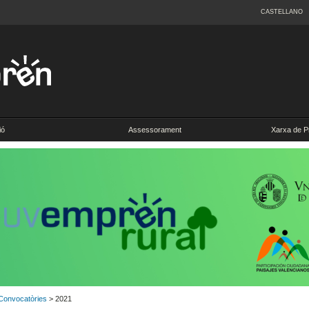
CASTELLANO
ió
Assessorament
Xarxa de P
Convocatòries
> 2021