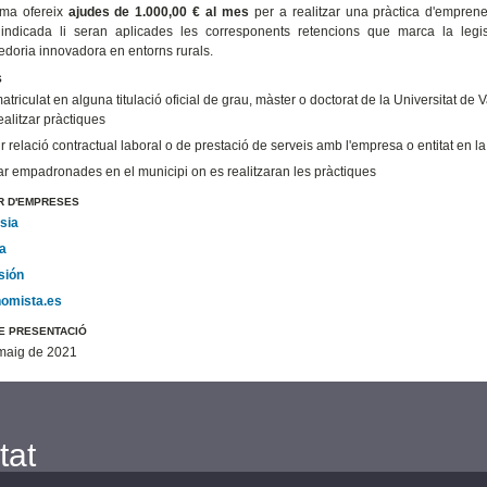
ama ofereix
ajudes de 1.000,00 € al mes
per a realitzar una pràctica d'empren
 indicada li seran aplicades les corresponents retencions que marca la legis
edoria innovadora en entorns rurals.
S
atriculat en alguna titulació oficial de grau, màster o doctorat de la Universitat de V
ealitzar pràctiques
r relació contractual laboral o de prestació de serveis amb l'empresa o entitat en la 
ar empadronades en el municipi on es realitzaran les pràctiques
 D'EMPRESES
sia
a
sión
omista.es
DE PRESENTACIÓ
maig de 2021
tat