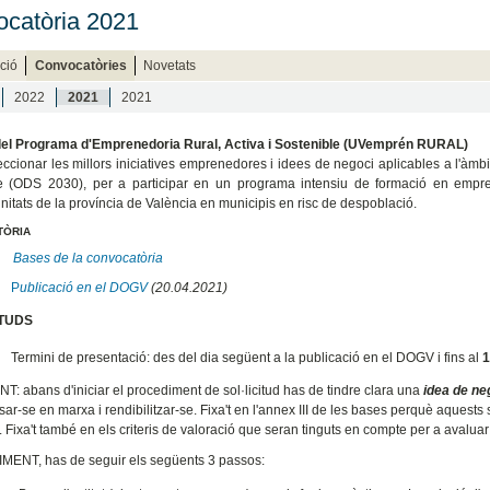
catòria 2021
ció
Convocatòries
Novetats
2022
2021
2021
ó del Programa d'Emprenedoria Rural, Activa i Sostenible (UVemprén RURAL)
eccionar les millors iniciatives emprenedores i idees de negoci aplicables a l'àm
e (ODS 2030), per a participar en un programa intensiu de formació en empren
tats de la província de València en municipis en risc de despoblació.
TÒRIA
Bases de la convocatòria
P
ublicació en el DOGV
(20.04.2021)
ITUDS
Termini de presentació: des del dia següent a la publicació en el DOGV i fins al
1
: abans d'iniciar el procediment de sol·licitud has de tindre clara una
idea de ne
sar-se en marxa i rendibilitzar-se. Fixa't en l'annex III de les bases perquè aquest
d. Fixa't també en els criteris de valoració que seran tinguts en compte per a avalua
ENT, has de seguir els següents 3 passos: