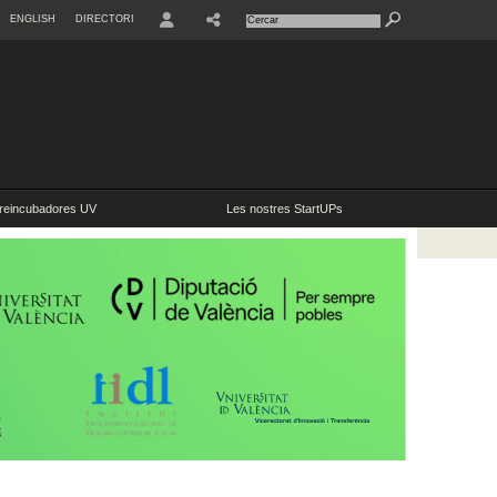
ENGLISH
DIRECTORI
USER
reincubadores UV
Les nostres StartUPs