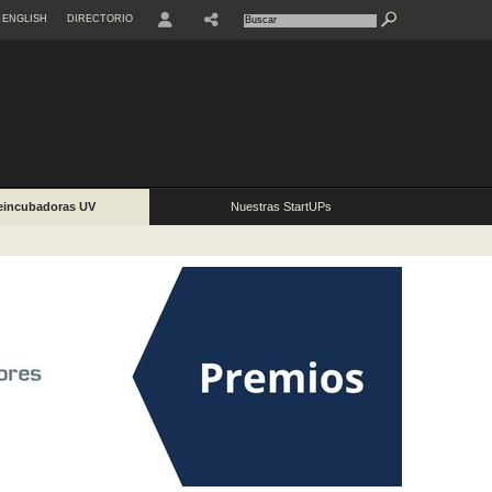
ENGLISH
DIRECTORIO
USER
eincubadoras UV
Nuestras StartUPs