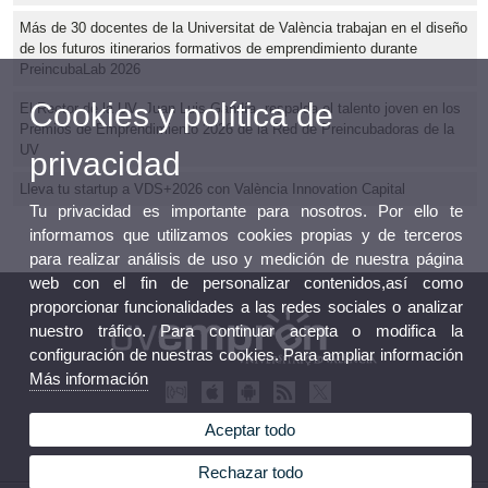
Más de 30 docentes de la Universitat de València trabajan en el diseño
de los futuros itinerarios formativos de emprendimiento durante
PreincubaLab 2026
Cookies y política de
El Rector de la UV, Juan Luis Gandía, respalda el talento joven en los
Premios de Emprendimiento 2026 de la Red de Preincubadoras de la
UV
privacidad
Lleva tu startup a VDS+2026 con València Innovation Capital
Tu privacidad es importante para nosotros. Por ello te
informamos que utilizamos cookies propias y de terceros
para realizar análisis de uso y medición de nuestra página
web con el fin de personalizar contenidos,así como
proporcionar funcionalidades a las redes sociales o analizar
nuestro tráfico. Para continuar acepta o modifica la
configuración de nuestras cookies. Para ampliar información
Más información
Aceptar todo
Rechazar todo