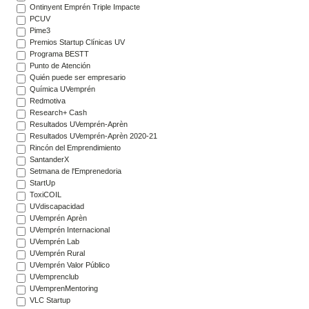
Ontinyent Emprén Triple Impacte
PCUV
Pime3
Premios Startup Clínicas UV
Programa BESTT
Punto de Atención
Quién puede ser empresario
Química UVemprén
Redmotiva
Research+ Cash
Resultados UVemprén-Aprèn
Resultados UVemprén-Aprèn 2020-21
Rincón del Emprendimiento
SantanderX
Setmana de l'Emprenedoria
StartUp
ToxiCOIL
UVdiscapacidad
UVemprén Aprèn
UVemprén Internacional
UVemprén Lab
UVemprén Rural
UVemprén Valor Público
UVemprenclub
UVemprenMentoring
VLC Startup