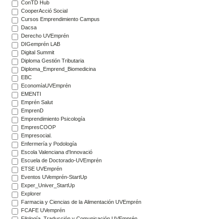
ConTD Hub
CooperAcció Social
Cursos Emprendimiento Campus
Dacsa
Derecho UVEmprén
DIGemprén LAB
Digital Summit
Diploma Gestión Tributaria
Diploma_Emprend_Biomedicina
EBC
EconomíaUVEmprén
EMENTI
Emprén Salut
EmprenD
Emprendimiento Psicología
EmpresCOOP
Empresocial.
Enfermería y Podología
Escola Valenciana d'Innovació
Escuela de Doctorado-UVEmprén
ETSE UVEmprén
Eventos UVemprén-StartUp
Exper_Univer_StartUp
Explorer
Farmacia y Ciencias de la Alimentación UVEmprén
FCAFE UVemprén
Filología, Traducción y Comunicación UVEmprén