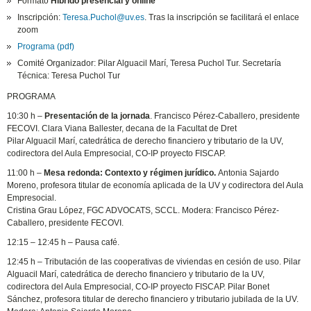
Formato
Híbrido presencial y online
Inscripción:
Teresa.Puchol@uv.es
. Tras la inscripción se facilitará el enlace
zoom
Programa (pdf)
Comité Organizador: Pilar Alguacil Marí, Teresa Puchol Tur. Secretaría
Técnica: Teresa Puchol Tur
PROGRAMA
10:30 h –
Presentación de la jornada
. Francisco Pérez-Caballero, presidente
FECOVI. Clara Viana Ballester, decana de la Facultat de Dret
Pilar Alguacil Marí, catedrática de derecho financiero y tributario de la UV,
codirectora del Aula Empresocial, CO-IP proyecto FISCAP.
11:00 h –
Mesa redonda: Contexto y régimen jurídico.
Antonia Sajardo
Moreno, profesora titular de economía aplicada de la UV y codirectora del Aula
Empresocial.
Cristina Grau López, FGC ADVOCATS, SCCL. Modera: Francisco Pérez-
Caballero, presidente FECOVI.
12:15 – 12:45 h – Pausa café.
12:45 h – Tributación de las cooperativas de viviendas en cesión de uso. Pilar
Alguacil Marí, catedrática de derecho financiero y tributario de la UV,
codirectora del Aula Empresocial, CO-IP proyecto FISCAP. Pilar Bonet
Sánchez, profesora titular de derecho financiero y tributario jubilada de la UV.