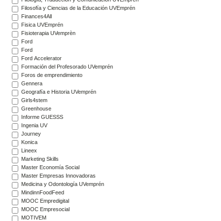
Filosofía y Ciencias de la Educación UVEmprén
Finances4All
Fisica UVEmprén
Fisioterapia UVemprèn
Ford
Ford
Ford Accelerator
Formación del Profesorado UVemprén
Foros de emprendimiento
Gennera
Geografía e Historia UVemprén
Girls4stem
Greenhouse
Informe GUESSS
Ingenia UV
Journey
Konica
Lineex
Marketing Skills
Master Economía Social
Master Empresas Innovadoras
Medicina y Odontología UVemprén
MindinnFoodFeed
MOOC Empredigital
MOOC Empresocial
MOTIVEM