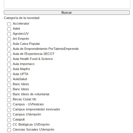
Categoría de la novedad:
Accelerator
Adeit
AgrotecUV
Art Emprén
Aula Caixa Popular
Aula de Emprendimiento PorTalentoEmprende
Aula de l'Experiencia SECOT
Aula Health Food & Science
Aula Importaco
Aula Mapfre
Aula UPTA
AulaSalud
Banc Idees
Banc Idees
Banc Idees de voluntariat
Becas Ciutat Vlc
Campus - UVNoticies
Campus emprendedor innovador
Campus UVemprén
Catapult
CC Biológicas UVEmprén
Ciencias Sociales UVemprén