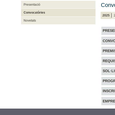
Convo
Presentació
Convocatòries
2025
Novetats
PRESE
CONVO
PREMI
REQUI
SOL·L
PROGR
INSCR
EMPRE