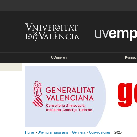
UVemprén
Formac
Home
>
UVempren programs
>
Gennera
>
Convocatòries
> 2025