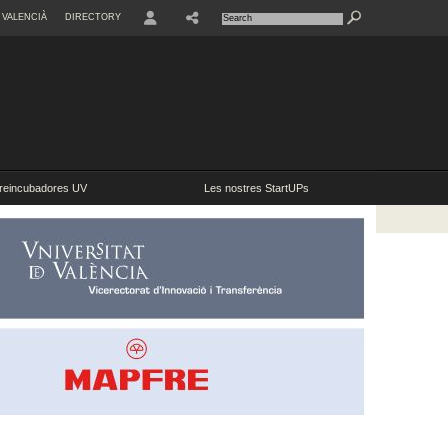
VALENCIÀ
DIRECTORY
USER
reincubadores UV
Les nostres StartUPs