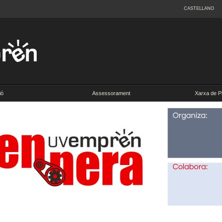
CASTELLANO
ió
Assessorament
Xarxa de P