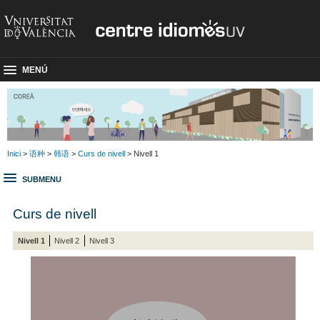
MENÚ
Inici
>
语种
>
韩语
>
Curs de nivell
> Nivell 1
SUBMENU
Curs de nivell
Nivell 1
Nivell 2
Nivell 3