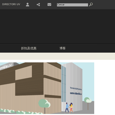
DIRECTORI UV
USER
COMPARTIR
CONTACTE
折扣及优惠
博客