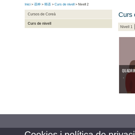
Inici
>
语种
>
韩语
>
Curs de nivell
> Nivell 2
Curs 
Cursos de Coreà
Curs de nivell
Nivell 1
QUADRI
-
Cookies i política de privaci