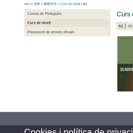
Inici
>
语种
>
葡萄牙语
>
Curs de nivell
> A1
Curs 
Cursos de Portuguès
Curs de nivell
A1
A2
Preparació de proves oficials
QUADRI
-
Cookies i política de privaci