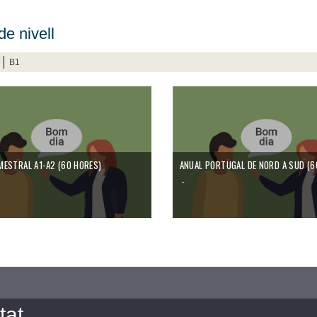
de nivell
B1
MESTRAL A1-A2 (60 HORES)
ANUAL PORTUGAL DE NORD A SUD (6
-
tat