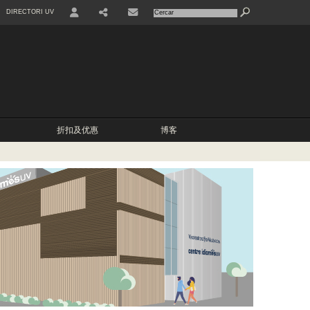
DIRECTORI UV
USER
COMPARTIR
CONTACTE
折扣及优惠
博客