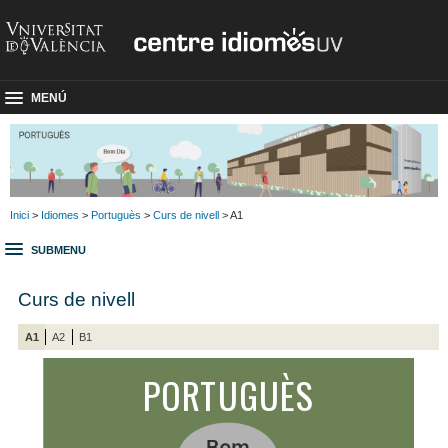
MENÚ
Inici
>
Idiomes
>
Portuguès
>
Curs de nivell
> A1
SUBMENU
Curs de nivell
A1
A2
B1
PORTUGUÈS