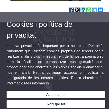
Cookies i política de
privacitat
La teva privacitat és important per a nosaltres. Per això,
Centre d'Idiomes UV
t'informem que utilitzem cookies pròpies i de tercers per a
realitzar anàlisis d'ús i mesurament de la nostra pàgina web
amb la finalitat de personalitzar continguts,així com
proporcionar funcionalitats a les xarxes socials o analitzar el
nostre trànsit. Per a continuar accepta o modifica la
configuració de les nostres cookies. Per a obtenir més
informació
Més informació
Acceptar tot
Bústia FGUV
Perfil Contractant FGUV
Rebutjar tot