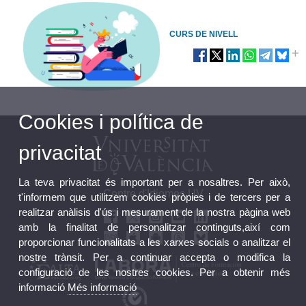
CURS DE NIVELL
Cookies i política de
privacitat
La teva privacitat és important per a nosaltres. Per això,
Centre d'Idiomes UV
t'informem que utilitzem cookies pròpies i de tercers per a
realitzar anàlisis d'ús i mesurament de la nostra pàgina web
amb la finalitat de personalitzar continguts,així com
proporcionar funcionalitats a les xarxes socials o analitzar el
nostre trànsit. Per a continuar accepta o modifica la
configuració de les nostres cookies. Per a obtenir més
informació
Més informació