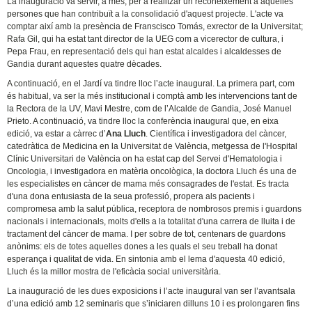
La inauguració va servir, a més, per a realitzar un reconeixement a aquelles
persones que han contribuït a la consolidació d'aquest projecte. L'acte va
comptar així amb la presència de Franscisco Tomás, exrector de la Universitat;
Rafa Gil, qui ha estat tant director de la UEG com a vicerector de cultura, i
Pepa Frau, en representació dels qui han estat alcaldes i alcaldesses de
Gandia durant aquestes quatre dècades.
A continuació, en el Jardí va tindre lloc l’acte inaugural. La primera part, com
és habitual, va ser la més institucional i comptà amb les intervencions tant de
la Rectora de la UV, Mavi Mestre, com de l’Alcalde de Gandia, José Manuel
Prieto. A continuació, va tindre lloc la conferència inaugural que, en eixa
edició, va estar a càrrec d’
Ana Lluch
. Científica i investigadora del càncer,
catedràtica de Medicina en la Universitat de València, metgessa de l'Hospital
Clínic Universitari de València on ha estat cap del Servei d'Hematologia i
Oncologia, i investigadora en matèria oncològica, la doctora Lluch és una de
les especialistes en càncer de mama més consagrades de l'estat. Es tracta
d'una dona entusiasta de la seua professió, propera als pacients i
compromesa amb la salut pública, receptora de nombrosos premis i guardons
nacionals i internacionals, molts d'ells a la totalitat d'una carrera de lluita i de
tractament del càncer de mama. I per sobre de tot, centenars de guardons
anònims: els de totes aquelles dones a les quals el seu treball ha donat
esperança i qualitat de vida. En sintonia amb el lema d'aquesta 40 edició,
Lluch és la millor mostra de l'eficàcia social universitària.
La inauguració de les dues exposicions i l’acte inaugural van ser l’avantsala
d’una edició amb 12 seminaris que s’iniciaren dilluns 10 i es prolongaren fins