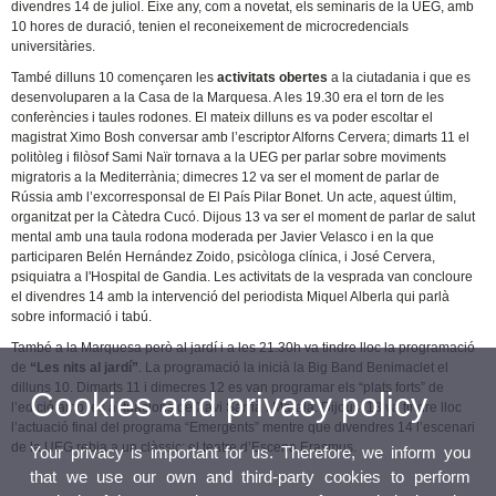
divendres 14 de juliol. Eixe any, com a novetat, els seminaris de la UEG, amb
10 hores de duració, tenien el reconeixement de microcredencials
universitàries.
També dilluns 10 començaren les
activitats obertes
a la ciutadania i que es
desenvoluparen a la Casa de la Marquesa. A les 19.30 era el torn de les
conferències i taules rodones. El mateix dilluns es va poder escoltar el
magistrat Ximo Bosh conversar amb l’escriptor Alforns Cervera; dimarts 11 el
politòleg i filòsof Sami Naïr tornava a la UEG per parlar sobre moviments
migratoris a la Mediterrània; dimecres 12 va ser el moment de parlar de
Rússia amb l’excorresponsal de El País Pilar Bonet. Un acte, aquest últim,
organitzat per la Càtedra Cucó. Dijous 13 va ser el moment de parlar de salut
mental amb una taula rodona moderada per Javier Velasco i en la que
participaren Belén Hernández Zoido, psicòloga clínica, i José Cervera,
psiquiatra a l'Hospital de Gandia. Les activitats de la vesprada van concloure
el divendres 14 amb la intervenció del periodista Miquel Alberla qui parlà
sobre informació i tabú.
També a la Marquesa però al jardí i a les 21.30h va tindre lloc la programació
de
“Les nits al jardí”
. La programació la inicià la Big Band Benimaclet el
dilluns 10. Dimarts 11 i dimecres 12 es van programar els “plats forts” de
Cookies and privacy policy
l’edició amb les actuacions de Xavi Sarrià i Marala. Dijous 13 va tindre lloc
l’actuació final del programa “Emergents” mentre que divendres 14 l’escenari
de la UEG rebia a un clàssic: el teatre d’Escena Erasmus.
Your privacy is important for us. Therefore, we inform you
that we use our own and third-party cookies to perform