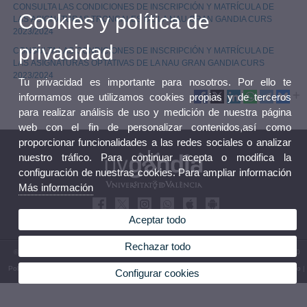
CONSULTA LAS CONDICIONES DE INSCRIPCIÓN Y MATRÍCULA DE
Cookies y política de
LAS ASIGNATURAS TRONCALES DE LA NAU GRAN GANDIA CURS
2023/2024
privacidad
CONSULTA LAS CONDICIONES DE INSCRIPCIÓN Y MATRÍCULA DE
LAS ASIGNATURAS OPTATIVAS DE LA NAU GRAN GANDIA CURS
2023/2024
Tu privacidad es importante para nosotros. Por ello te
informamos que utilizamos cookies propias y de terceros
para realizar análisis de uso y medición de nuestra página
web con el fin de personalizar contenidos,así como
proporcionar funcionalidades a las redes sociales o analizar
nuestro tráfico. Para continuar acepta o modifica la
configuración de nuestras cookies. Para ampliar información
Más información
Aceptar todo
Rechazar todo
© 2026 UV. - UVGandía, Calle Tossal, 8, 46701 Gandía (Valencia). Tel: (+34) 962 044 820
Política privacidad
|
Cookies
|
Transparencia
|
Buzón FGUV
|
Términos y condiciones de uso
|
Configurar cookies
Canal Interno de Información
|