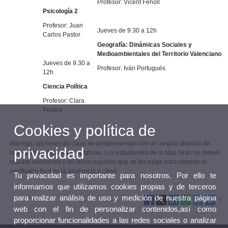
Profesor: Vicent Fenoll
Psicología 2
Profesor: Juan
Jueves de 9.30 a 12h
Carlos Pastor
Geografía: Dinámicas Sociales y
Medioambientales del Territorio Valenciano
Jueves de 9.30 a
Profesor: Iván Portugués
12h
Ciencia Política
Profesor: Clara
Portela
Cookies y política de
Además, las horas de clase se complementan con un amplio abanico de
privacidad
actividades alternativas optativas. Los estudiantes de la Nau Gran no deben
realizar exámenes y lel único requisito que se les exige para obtener el
certificado final es la asistencia a clase.
Tu privacidad es importante para nosotros. Por ello te
informamos que utilizamos cookies propias y de terceros
para realizar análisis de uso y medición de nuestra página
web con el fin de personalizar contenidos,así como
proporcionar funcionalidades a las redes sociales o analizar