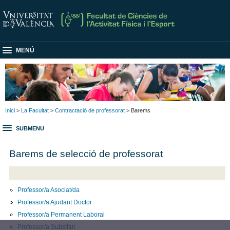
MENÚ
Inici
>
La Facultat
>
Contractació de professorat
> Barems
SUBMENU
Barems de selecció de professorat
Professor/a Asociat/da
Professor/a Ajudant Doctor
Professor/a Permanent Laboral
Professor/a Substitut