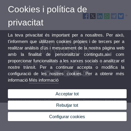
Cookies i política de
privacitat
La teva privacitat és important per a nosaltres. Per això,
t'informem que utilitzem cookies pròpies i de tercers per a
realitzar anàlisis d'ús i mesurament de la nostra pàgina web
amb la finalitat de personalitzar continguts,així com
proporcionar funcionalitats a les xarxes socials o analitzar el
Facultat de Ciències de l'Activitat Física i l'Esport
nostre trànsit. Per a continuar accepta o modifica la
configuració de les nostres cookies. Per a obtenir més
informació
Més informació
Acceptar tot
© 2026 UV. - C/ Gascó Oliag, 3, 46010 València. Espanya. Tel. (+34) 96 386 43 62
Avís legal
|
Accessibilitat
|
Política privacitat
|
Cookies
|
Transparència
|
Bústia Facultat
Rebutjar tot
Configurar cookies