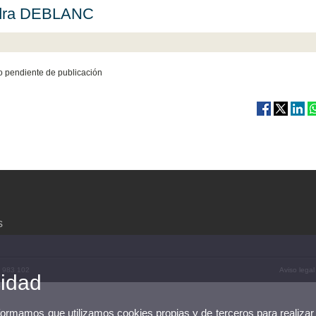
dra DEBLANC
 pendiente de publicación
s
3 983 102
Aviso legal
cidad
nformamos que utilizamos cookies propias y de terceros para realizar