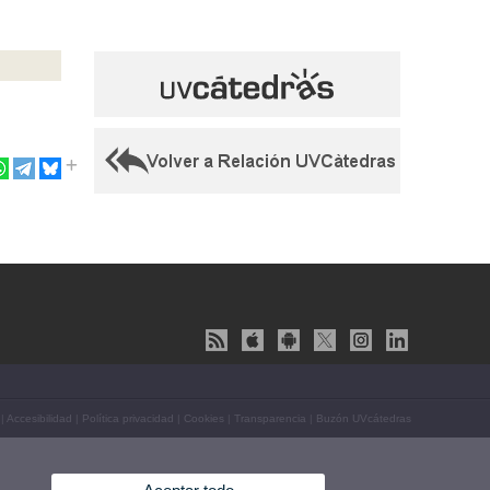
|
Accesibilidad
|
Política privacidad
|
Cookies
|
Transparencia
|
Buzón UVcátedras