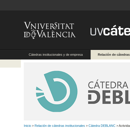
Cátedras institucionales y de empresa
Relación de cátedras
Inicio
>
Relación de cátedras institucionales
>
Cátedra DEBLANC
> Activid