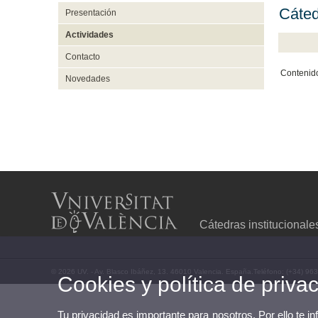
Cáte
Presentación
Actividades
Contacto
Contenido
Novedades
Cátedras institucionale
© 2026 UV. - Av. Blasco Ibáñez, 13. 46010 Valencia. España.Teléfono: (+34) 96
Cookies y política de priva
Tu privacidad es importante para nosotros. Por ello te i