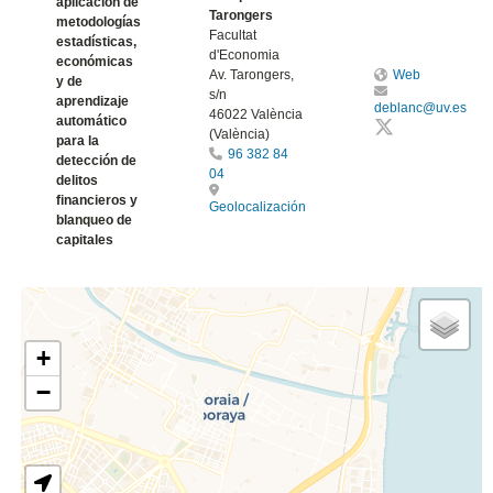
aplicación de
Tarongers
metodologías
Facultat
estadísticas,
d'Economia
económicas
Av. Tarongers,
Web
y de
s/n
aprendizaje
deblanc@uv.es
46022 València
automático
(València)
para la
96 382 84
detección de
04
delitos
financieros y
Geolocalización
blanqueo de
capitales
+
−