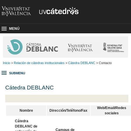
MENÚ
Inicio
>
Relación de cátedras institucionales
>
Cátedra DEBLANC
> Contacto
SUBMENU
Cátedra DEBLANC
Web/Email/Redes
Nombre
Dirección/Teléfono/Fax
sociales
Cátedra
DEBLANC de
Campus de