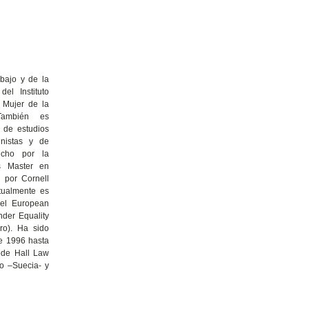
bajo y de la
el Instituto
a Mujer de la
También es
a de estudios
inistas y de
echo por la
s Master en
s por Cornell
ctualmente es
del European
nder Equality
ro). Ha sido
de 1996 hasta
ode Hall Law
o –Suecia- y