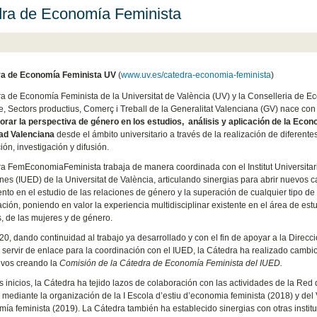
ra de Economía Feminista
a de Economía Feminista UV
(
www.uv.es/catedra-economia-feminista
)
a de Economía Feminista de la Universitat de València (UV) y la Conselleria de 
e, Sectors productius, Comerç i Treball de la Generalitat Valenciana (GV) nace con 
orar la perspectiva de género en los estudios, análisis y aplicación de la Econ
d Valenciana
desde el ámbito universitario a través de la realización de diferente
ón, investigación y difusión.
a FemEconomiaFeminista trabaja de manera coordinada con el Institut Universitari
nes (IUED) de la Universitat de València, articulando sinergias para abrir nuevos
nto en el estudio de las relaciones de género y la superación de cualquier tipo de
ación, poniendo en valor la experiencia multidisciplinar existente en el área de est
s, de las mujeres y de género.
20, dando continuidad al trabajo ya desarrollado y con el fin de apoyar a la Direcci
 servir de enlace para la coordinación con el IUED, la Cátedra ha realizado cambi
ivos creando la
Comisión de la Cátedra de Economía Feminista del IUED.
 inicios, la Cátedra ha tejido lazos de colaboración con las actividades de la Re
 mediante la organización de la I Escola d’estiu d’economia feminista (2018) y del
ía feminista (2019). La Cátedra también ha establecido sinergias con otras instit