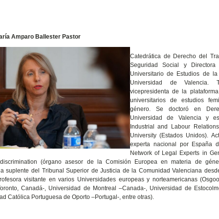
aría Amparo Ballester Pastor
Catedrática de Derecho del Tra
Seguridad Social y Directora d
Universitario de Estudios de l
Universidad de Valencia. 
vicepresidenta de la plataform
universitarios de estudios fem
género. Se doctoró en Der
Universidad de Valencia y e
Industrial and Labour Relation
University (Estados Unidos). A
experta nacional por España 
Network of Legal Experts in Ge
discrimination (órgano asesor de la Comisión Europea en materia de géne
a suplente del Tribunal Superior de Justicia de la Comunidad Valenciana des
rofesora visitante en varios Universidades europeas y norteamericanas (Osgo
Toronto, Canadá-, Universidad de Montreal –Canada-, Universidad de Estocolm
ad Católica Portuguesa de Oporto –Portugal-, entre otras).