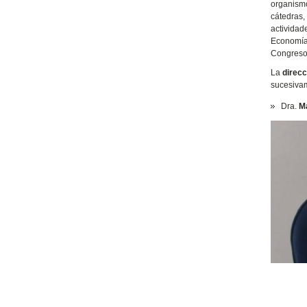
organismo
cátedras,
actividad
Economía 
Congreso
La
direcc
sucesivam
Dra.
Ma