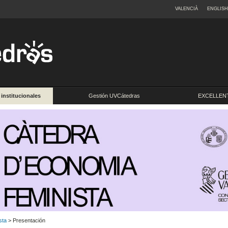
VALENCIÀ
ENGLISH
 institucionales
Gestión UVCátedras
EXCELLENT
sta
> Presentación