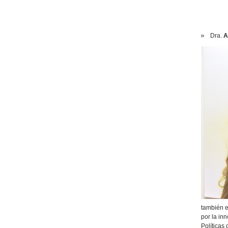
Dra.
A
también e
por la in
Políticas