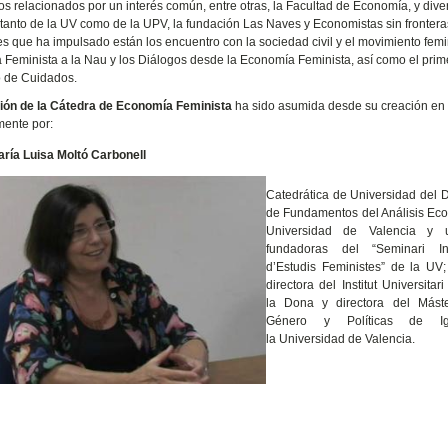
s relacionados por un interés común, entre otras, la Facultad de Economía, y dive
 tanto de la UV como de la UPV, la fundación Las Naves y Economistas sin fronteras
es que ha impulsado están los encuentro con la sociedad civil y el movimiento fem
Feminista a la Nau y los Diálogos desde la Economía Feminista, así como el pri
 de Cuidados.
ión de la Cátedra de Economía Feminista
ha sido asumida desde su creación en
ente por:
ría Luisa Moltó Carbonell
Catedrática de Universidad del
de Fundamentos del Análisis Ec
Universidad de Valencia y
fundadoras del “Seminari Inte
d’Estudis Feministes” de la UV
directora del Institut Universitar
la Dona y directora del Máste
Género y Políticas de I
la Universidad de Valencia.