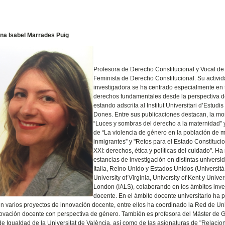
na Isabel Marrades Puig
Profesora de Derecho Constitucional y Vocal de
Feminista de Derecho Constitucional. Su activi
investigadora se ha centrado especialmente en
derechos fundamentales desde la perspectiva d
estando adscrita al Institut Universitari d’Estudis
Dones. Entre sus publicaciones destacan, la mo
“Luces y sombras del derecho a la maternidad” 
de “La violencia de género en la población de 
inmigrantes” y "Retos para el Estado Constitucio
XXI: derechos, ética y políticas del cuidado". Ha
estancias de investigación en distintas univers
Italia, Reino Unido y Estados Unidos (Università 
University of Virginia, University of Kent y Univers
London (IALS), colaborando en los ámbitos inve
docente. En el ámbito docente universitario ha p
n varios proyectos de innovación docente, entre ellos ha coordinado la Red de Un
novación docente con perspectiva de género. También es profesora del Máster de 
 de Igualdad de la Universitat de València, así como de las asignaturas de "Relacio