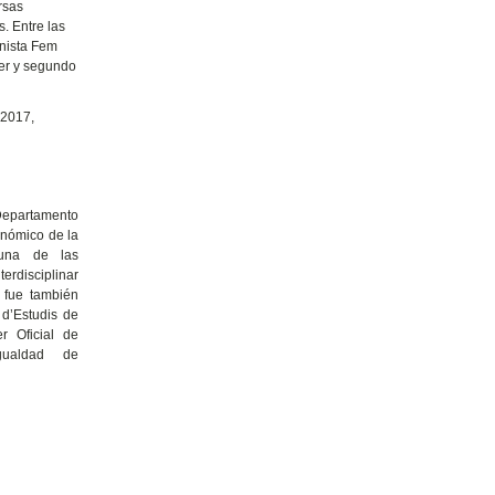
rsas
. Entre las
inista Fem
mer y segundo
 2017,
 Departamento
onómico de la
 una de las
rdisciplinar
; fue también
i d’Estudis de
r Oficial de
gualdad de