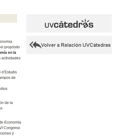
Economia
el propósito
omía en la
s actividades
 d’Estudis
 campos de
udios
ón de la
os
d de Economía
 VI Congreso
uciones y