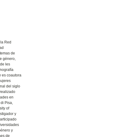
 la Red
dad
 temas de
e género,
 de les
nografía
y es coautora
mujeres
nal del siglo
 realizado
idades en
di Pisa,
ity of
stigador y
articipado
iversidades
Género y
nes de