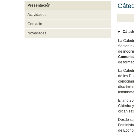
Cáted
Presentación
Actividades
Contacto
Cátedr
Novedades
La Cátedr
Sostenibl
de
incorp
Comunida
de formaci
La Cátedr
de les Do
conocimie
discrimin
feminista
El año 20
Cátedra y
organizat
Desde sus
Feminista
de Econom