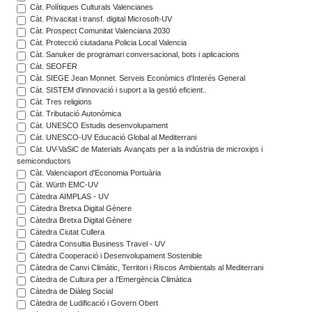
Càt. Polítiques Culturals Valencianes
Càt. Privacitat i transf. digital Microsoft-UV
Càt. Prospect Comunitat Valenciana 2030
Càt. Protecció ciutadana Policia Local Valencia
Càt. Sanuker de programari conversacional, bots i aplicacions
Càt. SEOFER
Càt. SIEGE Jean Monnet. Serveis Econòmics d'Interés General
Càt. SISTEM d'innovació i suport a la gestió eficient..
Càt. Tres religions
Càt. Tributació Autonòmica
Càt. UNESCO Estudis desenvolupament
Càt. UNESCO-UV Educació Global al Mediterrani
Càt. UV-VaSiC de Materials Avançats per a la indústria de microxips i
semiconductors
Càt. Valenciaport d'Economia Portuària
Càt. Würth EMC-UV
Càtedra AIMPLAS - UV
Càtedra Bretxa Digital Gènere
Càtedra Bretxa Digital Gènere
Càtedra Ciutat Cullera
Càtedra Consultia Business Travel - UV
Càtedra Cooperació i Desenvolupament Sostenible
Càtedra de Canvi Climàtic, Territori i Riscos Ambientals al Mediterrani
Càtedra de Cultura per a l'Emergència Climàtica
Càtedra de Diàleg Social
Càtedra de Ludificació i Govern Obert