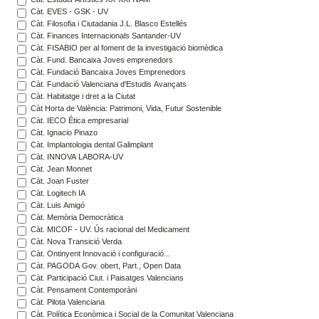
Càt. EVES - GSK - UV
Càt. Filosofia i Ciutadania J.L. Blasco Estellés
Càt. Finances Internacionals Santander-UV
Càt. FISABIO per al foment de la investigació biomèdica
Càt. Fund. Bancaixa Joves emprenedors
Càt. Fundació Bancaixa Joves Emprenedors
Càt. Fundació Valenciana d'Estudis Avançats
Càt. Habitatge i dret a la Ciutat
Càt Horta de València: Patrimoni, Vida, Futur Sostenible
Càt. IECO Ética empresarial
Càt. Ignacio Pinazo
Càt. Implantologia dental Galimplant
Càt. INNOVA LABORA-UV
Càt. Jean Monnet
Càt. Joan Fuster
Càt. Logitech IA
Càt. Luis Amigó
Càt. Memòria Democràtica
Càt. MICOF - UV. Ús racional del Medicament
Càt. Nova Transició Verda
Càt. Ontinyent Innovació i configuració...
Càt. PAGODA Gov. obert, Part., Open Data
Càt. Participació Ciut. i Paisatges Valencians
Càt. Pensament Contemporàni
Càt. Pilota Valenciana
Càt. Política Econòmica i Social de la Comunitat Valenciana