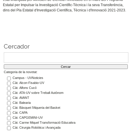
Estatal per Impulsar la Investigació Científic-Tècnica i la seva Transferència,
dins del Pla Estatal d'Investigació Científica, Tècnica i d'Innovació 2021-2023.
Cercador
Categoria de la novetat:
Campus - UVNoticies
Càt. Alcon-Fisabio-UV
Càt. Alfons Cucó
Càt. ATA-UV sobre Treball Autònom
Càt. AVANT
Càt. Balearia
Càt. Bàsquet l'Alqueria del Basket
Càt. CAPA
Càt. CAPGEMINI-UV
Càt. Carme Miquel Transformació Educativa
Càt. Cirurgia Robòtica i Avançada