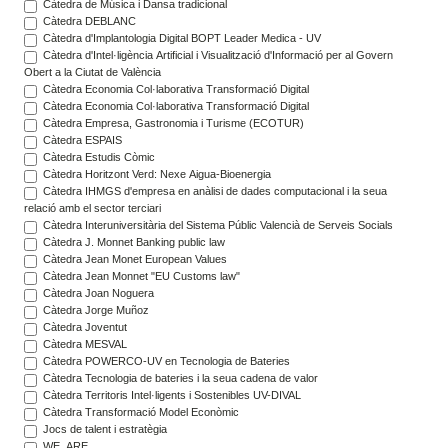
Càtedra de Música i Dansa tradicional
Càtedra DEBLANC
Càtedra d'Implantologia Digital BOPT Leader Medica - UV
Càtedra d'Intel·ligència Artificial i Visualització d'Informació per al Govern
Obert a la Ciutat de València
Càtedra Economia Col·laborativa Transformació Digital
Càtedra Economia Col·laborativa Transformació Digital
Càtedra Empresa, Gastronomia i Turisme (ECOTUR)
Càtedra ESPAIS
Càtedra Estudis Còmic
Càtedra Horitzont Verd: Nexe Aigua-Bioenergia
Càtedra IHMGS d'empresa en anàlisi de dades computacional i la seua
relació amb el sector terciari
Càtedra Interuniversitària del Sistema Públic Valencià de Serveis Socials
Càtedra J. Monnet Banking public law
Càtedra Jean Monet European Values
Càtedra Jean Monnet "EU Customs law"
Càtedra Joan Noguera
Càtedra Jorge Muñoz
Càtedra Joventut
Càtedra MESVAL
Càtedra POWERCO-UV en Tecnologia de Bateries
Càtedra Tecnologia de bateries i la seua cadena de valor
Càtedra Territoris Intel·ligents i Sostenibles UV-DIVAL
Càtedra Transformació Model Econòmic
Jocs de talent i estratègia
WE_ARE