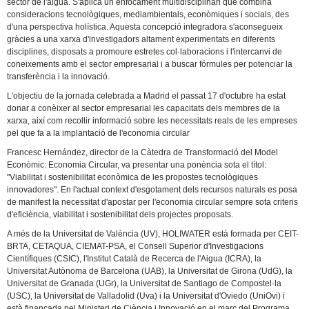
sector de l'aigua. S'aplica un enfocament multidisciplinari que combina
consideracions tecnològiques, mediambientals, econòmiques i socials, des
d'una perspectiva holística. Aquesta concepció integradora s'aconsegueix
gràcies a una xarxa d'investigadors altament experimentats en diferents
disciplines, disposats a promoure estretes col·laboracions i l'intercanvi de
coneixements amb el sector empresarial i a buscar fórmules per potenciar la
transferència i la innovació.
L'objectiu de la jornada celebrada a Madrid el passat 17 d'octubre ha estat
donar a conèixer al sector empresarial les capacitats dels membres de la
xarxa, així com recollir informació sobre les necessitats reals de les empreses
pel que fa a la implantació de l'economia circular
Francesc Hernández, director de la Càtedra de Transformació del Model
Econòmic: Economia Circular, va presentar una ponència sota el títol:
"Viabilitat i sostenibilitat econòmica de les propostes tecnològiques
innovadores". En l'actual context d'esgotament dels recursos naturals es posa
de manifest la necessitat d'apostar per l'economia circular sempre sota criteris
d'eficiència, viabilitat i sostenibilitat dels projectes proposats.
A més de la Universitat de València (UV), HOLIWATER està formada per CEIT-
BRTA, CETAQUA, CIEMAT-PSA, el Consell Superior d'Investigacions
Científiques (CSIC), l'Institut Català de Recerca de l'Aigua (ICRA), la
Universitat Autònoma de Barcelona (UAB), la Universitat de Girona (UdG), la
Universitat de Granada (UGr), la Universitat de Santiago de Compostel·la
(USC), la Universitat de Valladolid (Uva) i la Universitat d'Oviedo (UniOvi) i
està finançada pel Ministeri de Ciència i Innovació en el marc del Programa