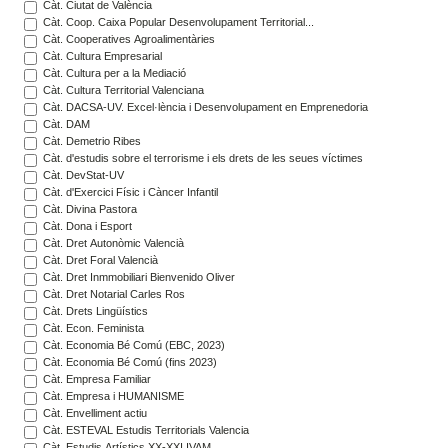
Càt. Ciutat de València
Càt. Coop. Caixa Popular Desenvolupament Territorial...
Càt. Cooperatives Agroalimentàries
Càt. Cultura Empresarial
Càt. Cultura per a la Mediació
Càt. Cultura Territorial Valenciana
Càt. DACSA-UV. Excel·lència i Desenvolupament en Emprenedoria
Càt. DAM
Càt. Demetrio Ribes
Càt. d'estudis sobre el terrorisme i els drets de les seues víctimes
Càt. DevStat-UV
Càt. d'Exercici Físic i Càncer Infantil
Càt. Divina Pastora
Càt. Dona i Esport
Càt. Dret Autonòmic Valencià
Càt. Dret Foral Valencià
Càt. Dret Inmmobiliari Bienvenido Oliver
Càt. Dret Notarial Carles Ros
Càt. Drets Lingüístics
Càt. Econ. Feminista
Càt. Economia Bé Comú (EBC, 2023)
Càt. Economia Bé Comú (fins 2023)
Càt. Empresa Familiar
Càt. Empresa i HUMANISME
Càt. Envelliment actiu
Càt. ESTEVAL Estudis Territorials Valencia
Càt. Estudis Artístics XX-XXI IVAM