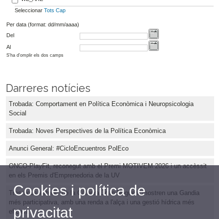
Seleccionar
Tots
Cap
Per data (format: dd/mm/aaaa)
Del
Al
S'ha d'omplir els dos camps
Darreres notícies
Trobada: Comportament en Política Econòmica i Neuropsicologia
Social
Trobada: Noves Perspectives de la Política Econòmica
Anunci General: #CicloEncuentros PolEco
ONCO-PlayFit, reconegut amb el Premi MOTIVEM 2026 i un accèssit
en els Premis d'Emprenedoria de la UV
Cookies i política de
Tres nous estudis de la Càtedra Joan Noguera mostren una Gandia
més participativa, amb una renda a l'alça i una gestió hídrica més
privacitat
eficient