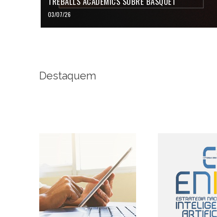
TREBALLS ACADÈMICS SOBRE BÀSQUET
03/07/26
Destaquem