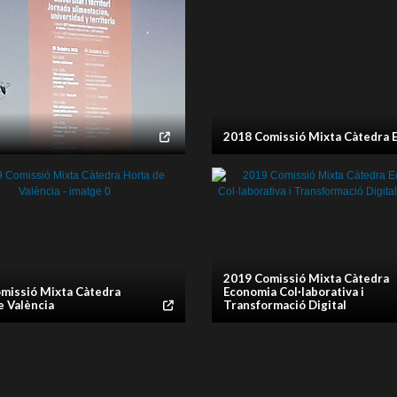
2018 Comissió Mixta Càtedra 
galeria
imatge galeria
imatge galeria
imatge galeria
imatge galeria
imatge galeria
imatge galeria
imatge galeria
imatge galeria
imatge galeria
imatge galeria
imatge galer
imatge galer
imatge galer
imatge galer
imatge galer
imatge galer
2019 Comissió Mixta Càtedra
missió Mixta Càtedra
Economia Col·laborativa i
e València
Transformació Digital
galeria