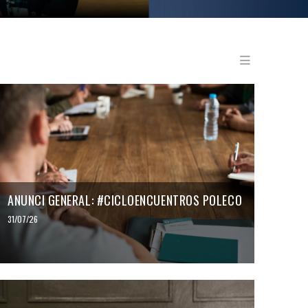
Menu en
ANUNCI GENERAL: #CICLOENCUENTROS POLECO
31/07/26