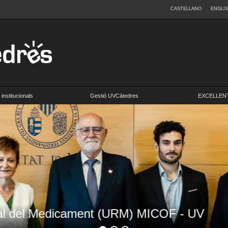
CASTELLANO
ENGLI
institucionals
Gestió UVCàtedres
EXCELLENT
a Càtedra d'Ús Racional del Medicament