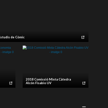
Estudis de Còmic
galeria
ia
ia
ia
ia
ia
ia
imatge galeria
2018 Comissió Mixta Càtedra
Alcón Fisabio UV
galeria
galeria