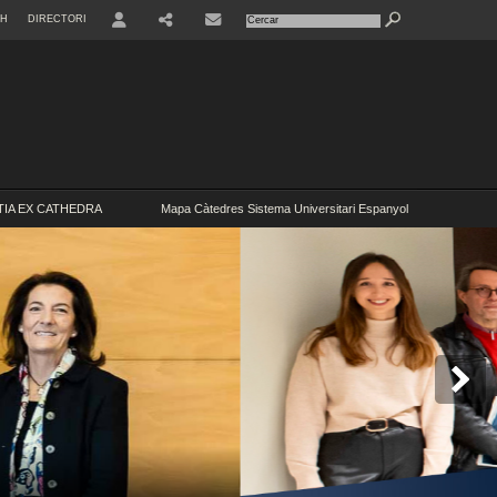
SH
DIRECTORI
USER
IA EX CATHEDRA
Mapa Càtedres Sistema Universitari Espanyol
 (URM) MICOF - UV