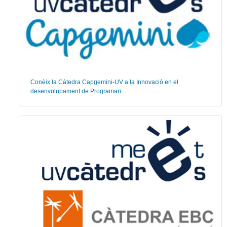
Conèix la Càtedra Capgemini-UV a la Innovació en el
desenvolupament de Programari