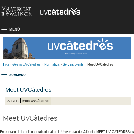
MENÚ
Inici
>
Gestió UVCàtedres
>
Normativa
>
Serveis oferits
> Meet UVCàtedres
SUBMENU
Meet UVCàtedres
Serveis
Meet UVCàtedres
Meet UVCàtedres
En el marc de la política institucional de la Universitat de València, MEET UV CÀTEDRES es