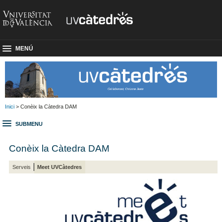
MENÚ
Inici
> Conèix la Càtedra DAM
SUBMENU
Conèix la Càtedra DAM
Serveis
Meet UVCàtedres