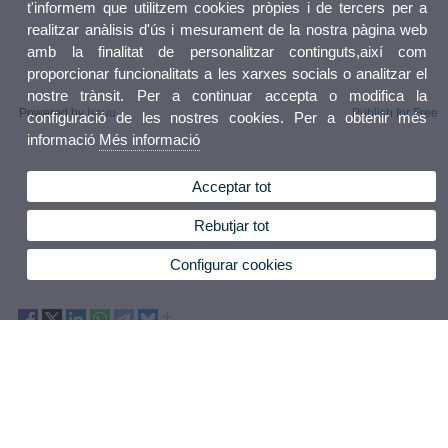
t'informem que utilitzem cookies pròpies i de tercers per a
realitzar anàlisis d'ús i mesurament de la nostra pàgina web
amb la finalitat de personalitzar continguts,així com
proporcionar funcionalitats a les xarxes socials o analitzar el
nostre trànsit. Per a continuar accepta o modifica la
Powered by
Issuu
Publish for Free
configuració de les nostres cookies. Per a obtenir més
informació
Més informació
Acceptar tot
Rebutjar tot
Configurar cookies