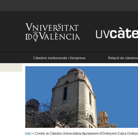
Càtedres institucionals i d'empresa
Relació de càtedres 
Inici
> Conèix la Càtedra Universitària Ajuntament d'Ontinyent-Caixa Ontinyent-