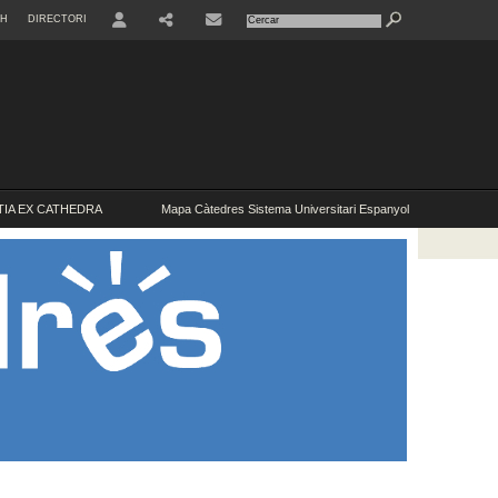
SH
DIRECTORI
USER
IA EX CATHEDRA
Mapa Càtedres Sistema Universitari Espanyol