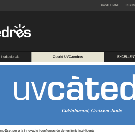
CASTELLANO
ENGLI
institucionals
Gestió UVCàtedres
EXCELLENT
Eset per a la innovació i configuración de territoris intel·ligents