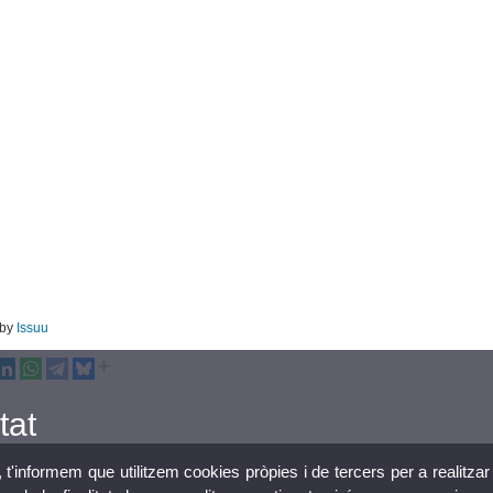
 by
Issuu
tat
, t'informem que utilitzem cookies pròpies i de tercers per a realitzar