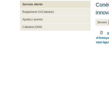
Conèi
Serveis oferits
innova
Reglament UVCàtedres
Ajudes i premis
Serveis
Càtedres ENIA
D
d'Ontinye
intel·lige