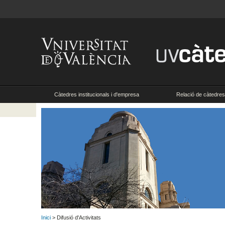
Càtedres institucionals i d'empresa
Relació de càtedres 
Inici
> Difusió d'Activitats