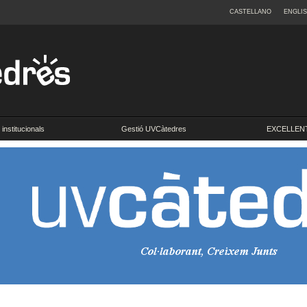
CASTELLANO
ENGLI
institucionals
Gestió UVCàtedres
EXCELLENT