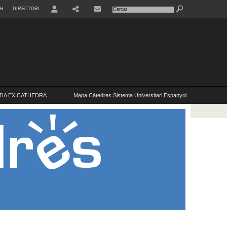
SH
DIRECTORI
USER
IA EX CATHEDRA
Mapa Càtedres Sistema Universitari Espanyol