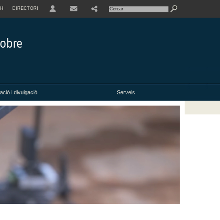
SH
DIRECTORI
USER
ció i divulgació
Serveis