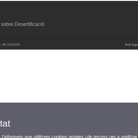
 sobre Desertificació
n: 96 3424162
Avís lega
tat
, t'informem que utilitzem cookies pròpies i de tercers per a realitzar