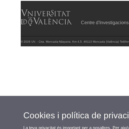
Centre d'Investigacions
© 2026 UV. - Crta. Moncada-Nàquera, Km 4,5. 46113 Moncada (València) Telèfo
Cookies i política de privaci
La teva privacitat és important per a nosaltres. Per això