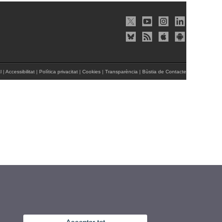
l
|
Accessibilitat
|
Política privacitat
|
Cookies
|
Transparència
|
Bùstia de Contacte