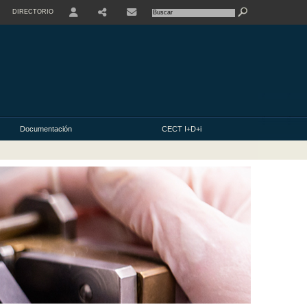
DIRECTORIO
USER
Documentación
CECT I+D+i