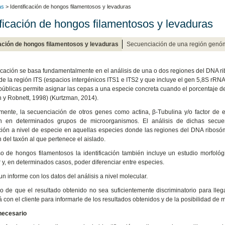
as
> Identificación de hongos filamentosos y levaduras
ificación de hongos filamentosos y levaduras
cación de hongos filamentosos y levaduras
Secuenciación de una región genó
ficación se basa fundamentalmente en el análisis de una o dos regiones del DNA 
de la región ITS (espacios intergénicos ITS1 e ITS2 y que incluye el gen 5,8S rRN
públicas permite asignar las cepas a una especie concreta cuando el porcentaje 
 y Robnett, 1998) (Kurtzman, 2014).
mente, la secuenciación de otros genes como actina, β-Tubulina y/o factor de 
ón en determinados grupos de microorganismos. El análisis de dichas secuenc
ación a nivel de especie en aquellas especies donde las regiones del DNA ribos
del taxón al que pertenece el aislado.
o de hongos filamentosos la identificación también incluye un estudio morfológi
 y, en determinados casos, poder diferenciar entre especies.
un informe con los datos del análisis a nivel molecular.
o de que el resultado obtenido no sea suficientemente discriminatorio para llega
 con el cliente para informarle de los resultados obtenidos y de la posibilidad de me
necesario