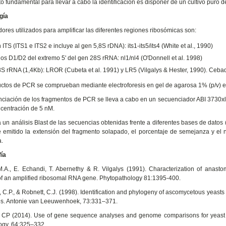
ito fundamental para llevar a cabo la identificación es disponer de un cultivo puro
gía
ores utilizados para amplificar las diferentes regiones ribosómicas son:
ITS (ITS1 e ITS2 e incluye al gen 5,8S rDNA): its1-its5/its4 (White et al., 1990)
os D1/D2 del extremo 5' del gen 28S rRNA: nl1/nl4 (O'Donnell et al. 1998)
S rRNA (1,4Kb): LROR (Cubeta et al. 1991) y LR5 (Vilgalys & Hester, 1990). Cebad
ctos de PCR se comprueban mediante electroforesis en gel de agarosa 1% (p/v) e
ciación de los fragmentos de PCR se lleva a cabo en un secuenciador ABI 3730xl
centración de 5 nM.
a un análisis Blast de las secuencias obtenidas frente a diferentes bases de dat
e emitido la extensión del fragmento solapado, el porcentaje de semejanza y e
.
fía
.A., E. Echandi, T. Abernethy & R. Vilgalys (1991). Characterization of anasto
of an amplified ribosomal RNA gene. Phytopathology 81:1395-400.
 C.P., & Robnett, C.J. (1998). Identification and phylogeny of ascomycetous yeasts 
s. Antonie van Leeuwenhoek, 73:331–371.
CP (2014). Use of gene sequence analyses and genome comparisons for yeast sys
ogy, 64:325–332.