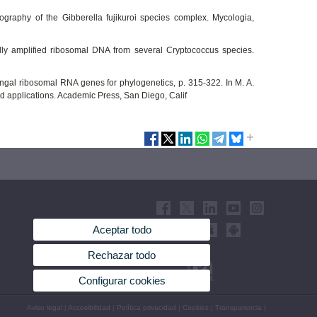
eography of the Gibberella fujikuroi species complex. Mycologia,
ally amplified ribosomal DNA from several Cryptococcus species.
 fungal ribosomal RNA genes for phylogenetics, p. 315-322. In M. A.
and applications. Academic Press, San Diego, Calif
Aceptar todo
Rechazar todo
Configurar cookies
Aviso legal
|
Accesibilidad
|
Política privacidad
|
Cookies
|
Transparencia
|