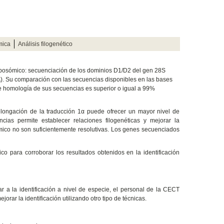
mica
Análisis filogenético
ribosómico: secuenciación de los dominios D1/D2 del gen 28S
A). Su comparación con las secuencias disponibles en las bases
de homología de sus secuencias es superior o igual a 99%
elongación de la traducción 1α puede ofrecer un mayor nivel de
ias permite establecer relaciones filogenéticas y mejorar la
ómico no son suficientemente resolutivas. Los genes secuenciados
co para corroborar los resultados obtenidos en la identificación
r a la identificación a nivel de especie, el personal de la CECT
jorar la identificación utilizando otro tipo de técnicas.