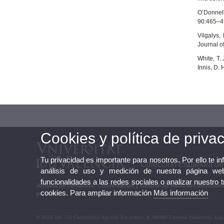
O’Donnell
90:465–4
Vilgalys,
Journal o
White, T.
Innis, D. 
Cookies y política de priva
Tu privacidad es importante para nosotros. Por ello te i
Colección Española de 
análisis de uso y medición de nuestra página web
funcionalidades a las redes sociales o analizar nuestro 
Jornada de formación: Conservación y Gestión de Recursos Microbian
cookies. Para ampliar información
Más información
yeast-id
© 2026 UV. - C/ Catedrático Agustín Escardino, 9. 46980 Paterna (Valencia). Esp