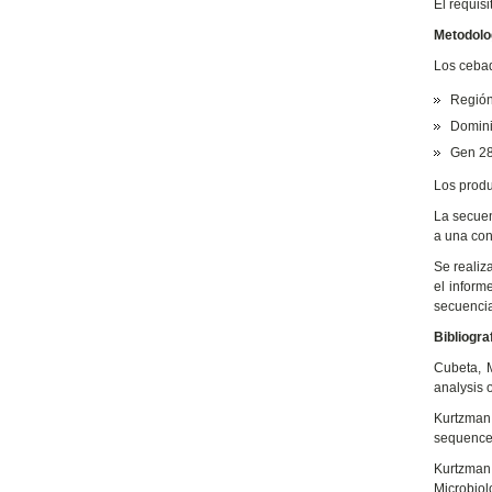
El requis
Metodolo
Los cebad
Región 
Domini
Gen 28
Los produ
La secuen
a una con
Se realiz
el inform
secuencia
Bibliogra
Cubeta, M
analysis 
Kurtzman,
sequence
Kurtzman 
Microbiol