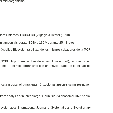
 del microorganismo
ores internos: LR3R/LR3 (Vilgalys & Hester (1990)
n tampón tris-borato EDTA a 135 V durante 25 minutos.
 (Applied Biosystems) utilizando los mismos cebadores de la PCR
os (NCBI o MycoBank, ambos de acceso libre en red), recogiendo en
l nombre del microorganismo con un mayor grado de identidad de
mosis groups of binucleate Rhizoctonia species using restriction
from analysis of nuclear large subunit (26S) ribosomal DNA partial
tematics. International Journal of Systematic and Evolutionary