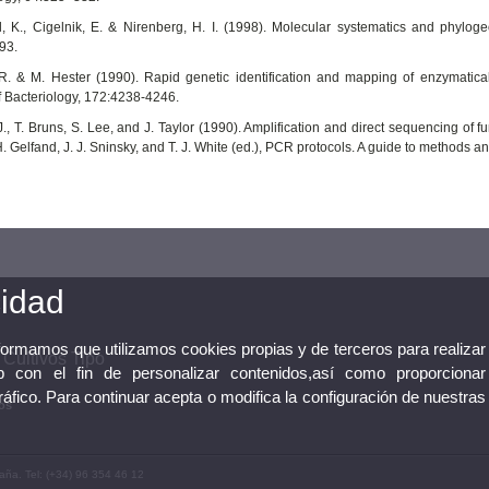
, K., Cigelnik, E. & Nirenberg, H. I. (1998). Molecular systematics and phylog
93.
 R. & M. Hester (1990). Rapid genetic identification and mapping of enzymatic
f Bacteriology, 172:4238-4246.
 J., T. Bruns, S. Lee, and J. Taylor (1990). Amplification and direct sequencing of
H. Gelfand, J. J. Sninsky, and T. J. White (ed.), PCR protocols. A guide to methods 
cidad
nformamos que utilizamos cookies propias y de terceros para realizar
Cultivos Tipo
 con el fin de personalizar contenidos,así como proporcionar
tráfico. Para continuar acepta o modifica la configuración de nuestras
os
aña. Tel: (+34) 96 354 46 12