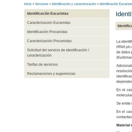
Inicio
>
Servicios
>
Identificación y caracterización
>
Identificación Eucariot
Ident
Identificación Eucariotas
Caracterización Eucariotas
Identifi
Identificación Procariotas
Caracterización Procariotas
La identi
rRNA y/o 
Solicitud del servicio de identificación /
de datos 
caracterización
(Kurtzman
Tarifas de servicios
Adicional
resoluci
Reclamaciones y sugerencias
identific
dependen 
En el cas
molecular
Se emite 
En el cas
contactará
Material