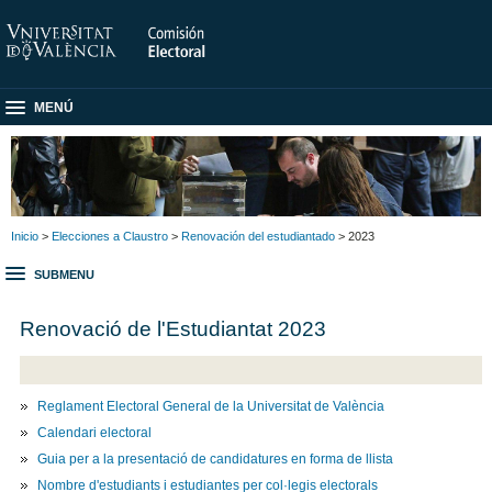
MENÚ
Inicio
>
Elecciones a Claustro
>
Renovación del estudiantado
> 2023
SUBMENU
Renovació de l'Estudiantat 2023
Reglament Electoral General de la Universitat de València
Calendari electoral
Guia per a la presentació de candidatures en forma de llista
Nombre d'estudiants i estudiantes per col·legis electorals