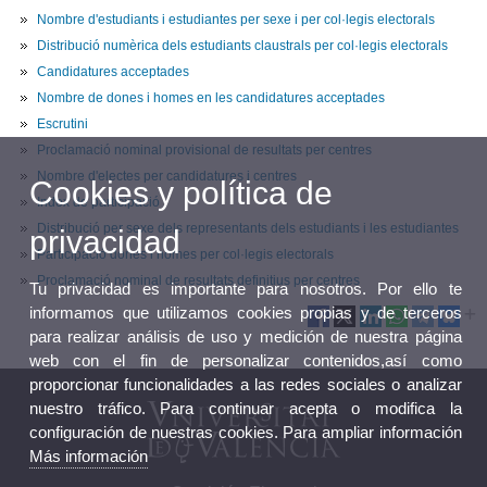
Nombre d'estudiants i estudiantes per sexe i per col·legis electorals
Distribució numèrica dels estudiants claustrals per col·legis electorals
Candidatures acceptades
Nombre de dones i homes en les candidatures acceptades
Escrutini
Proclamació nominal provisional de resultats per centres
Nombre d'electes per candidatures i centres
Cookies y política de
Index de participació
Distribució per sexe dels representants dels estudiants i les estudiantes
privacidad
Participació dones i homes per col·legis electorals
Proclamació nominal de resultats definitius per centres
Tu privacidad es importante para nosotros. Por ello te
informamos que utilizamos cookies propias y de terceros
para realizar análisis de uso y medición de nuestra página
web con el fin de personalizar contenidos,así como
proporcionar funcionalidades a las redes sociales o analizar
nuestro tráfico. Para continuar acepta o modifica la
configuración de nuestras cookies. Para ampliar información
Más información