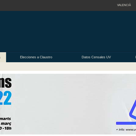
VALENCIÀ
a
Elecciones a Claustro
Datos Censales UV