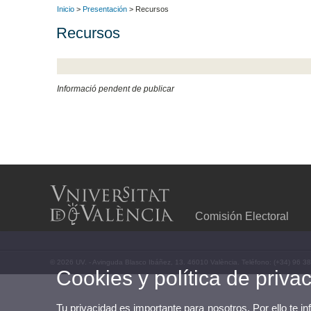
Inicio
>
Presentación
> Recursos
Recursos
Informació pendent de publicar
Comisión Electoral
© 2026 UV. - Avinguda Blasco Ibáñez, 13. 46010 València. Teléfono: (+34) 96 3
Cookies y política de priva
Tu privacidad es importante para nosotros. Por ello te i