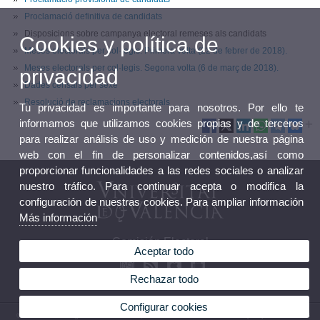
Proclamació definitiva de candidats
Disposicions sobre campanya electoral remeses als candidats
Cookies y política de
Meses electorals per col·legis. Primera volta (22 de febrer de 2018).
Meses electorals per col·legis. Segona volta (6 de març de 2018).
privacidad
Dades censals per sexe
Resolució de reclamacions electorals
Tu privacidad es importante para nosotros. Por ello te
informamos que utilizamos cookies propias y de terceros
para realizar análisis de uso y medición de nuestra página
web con el fin de personalizar contenidos,así como
proporcionar funcionalidades a las redes sociales o analizar
nuestro tráfico. Para continuar acepta o modifica la
configuración de nuestras cookies. Para ampliar información
Más información
Comisión Electoral
Aceptar todo
Rechazar todo
Configurar cookies
© 2026 UV. - Avinguda Blasco Ibáñez, 13. 46010 València. Teléfono: (+34) 96 386 41 16