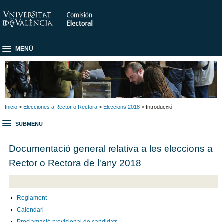
MENÚ
Inicio
>
Elecciones a Rector o Rectora
>
Eleccions 2018
> Introducció
SUBMENU
Documentació general relativa a les eleccions a
Rector o Rectora de l'any 2018
Reglament
Calendari
Proclamació provisional de candidats