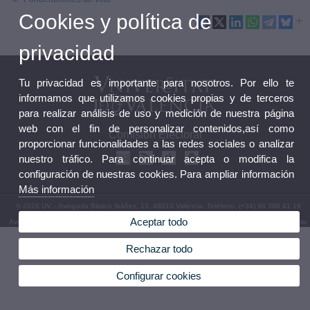
Cookies y política de
privacidad
Tu privacidad es importante para nosotros. Por ello te
informamos que utilizamos cookies propias y de terceros
para realizar análisis de uso y medición de nuestra página
web con el fin de personalizar contenidos,así como
Comisión Electoral
proporcionar funcionalidades a las redes sociales o analizar
nuestro tráfico. Para continuar acepta o modifica la
configuración de nuestras cookies. Para ampliar información
Más información
© 2026 UV. - Avinguda Blasco Ibáñez, 13. 46010 València. Teléfono: (+34) 96 386 41 16
Aceptar todo
Aviso legal
|
Accesibilidad
|
Política privacidad
|
Cookies
|
Transparencia
|
Buzón de Contacto
Rechazar todo
Configurar cookies