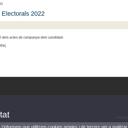
22
 Electorals 2022
ó dels actes de campanya dels candidats
llaç
tat
6 41 16
Avís leg
, t'informem que utilitzem cookies pròpies i de tercers per a realitzar