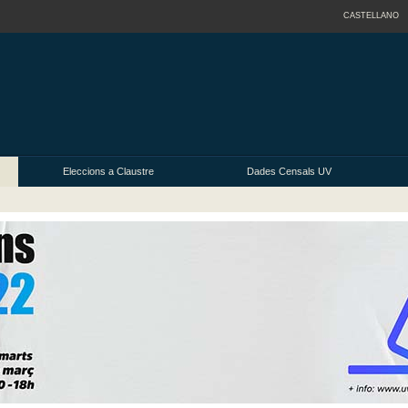
CASTELLANO
Eleccions a Claustre
Dades Censals UV