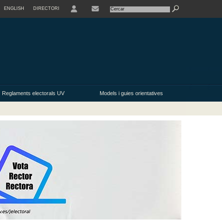
ENGLISH
DIRECTORI
USER
Reglaments electorals UV
Models i guies orientatives