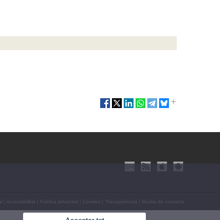
al
|
Accessibilitat
|
Política privacitat
|
Cookies
|
Transparència
|
Bústia de contacte