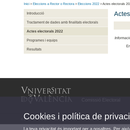
Inici
>
Eleccions a Rector o Rectora
>
Eleccions 2022
> Actes electorals 20
Actes
Introducció
Tractament de dades amb finalitats electorals
Actes electorals 2022
Informaci
Programes i equips
En
Resultats
Comissió Electoral
Cookies i política de privaci
© 2026 UV. - Avinguda Blasco Ibáñez, 13. 46010 València. Telèfon: (+34) 96 38
La teva privacitat és important per a nosaltres. Per això