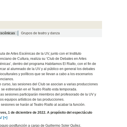
Escénicas
Grupos de teatro y danza
Aula de Artes Escénicas de la UV, junto con el Instituto
enciano de Cultura, realiza su ‘Club de Debates en Artes
énicas’, dentro del programa Habitamos El Rialto, con el fin de
rcar al alumnado de la UV y al público en general los debates
ioculturales y políticos que se llevan a cabo a los escenarios
encianos.
e curso, las sesiones del Club se asocian a varias producciones
 se estrenarán en el Teatro Rialto esta temporada.
las sesiones participarán miembros del profesorado de la UV y
los equipos artísticos de las producciones.
 sesiones se harán al Teatro Rialto al acabar la función.
ves, 1 de diciembre de 2022. A propósito del espectáculo
u' [+]
oquio postfunción a cargo de Guillermo Soler Quílez,