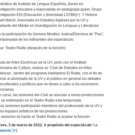
edrático de Instituto de Lengua Española, doctor en
estigación educativa y especialista en pedagogía queer, Grupo
esitgación EDI (Educación y diversidad LGTBIQ+). Y Helene
ell March, licenciada en Estudios Ingleses por la UV y
udiante del Máster en Investigación en Lenguas y Literaturas.
 la participación de Gemma Miralles. Autora/Directora de "Pau",
mpanyada de los intérpretes del espectáculo
ar: Teatro Rialto (después de la función)
Aula de Artes Escénicas de la UV, junto con el Instituto
enciano de Cultura, realiza su ‘Club de Debates en Artes
énicas’, dentro del programa Habitamos El Rialto, con el fin de
rcar al alumnado de la UV y al público en general los debates
ioculturales y políticos que se llevan a cabo a los escenarios
encianos.
e curso, las sesiones del Club se asocian a varias producciones
 se estrenarán en el Teatro Rialto esta temporada.
las sesiones participarán miembros del profesorado de la UV y
los equipos artísticos de las producciones.
 sesiones se harán al Teatro Rialto al acabar la función.
ves, 3 de marzo de 2022. A propósito del espectáculo
'La
pesta' [+]