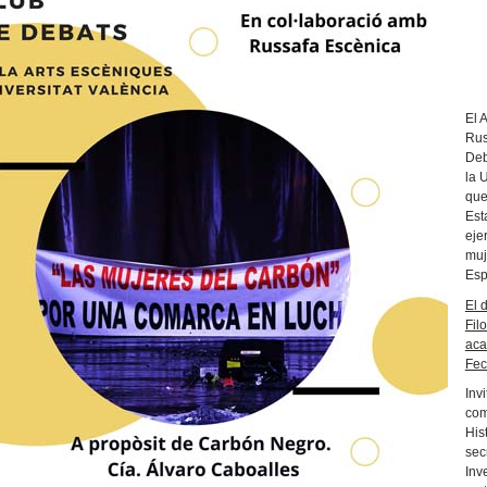
El 
Rus
Deb
la 
que
Est
eje
muj
Esp
El 
Fil
aca
Fec
Inv
com
His
sec
Inv