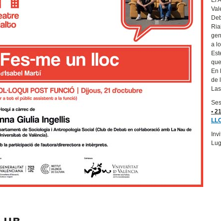
Val
Deb
Ria
gen
a l
Est
que
En 
de 
Las
Ses
• 2
LLO
Inv
Lug