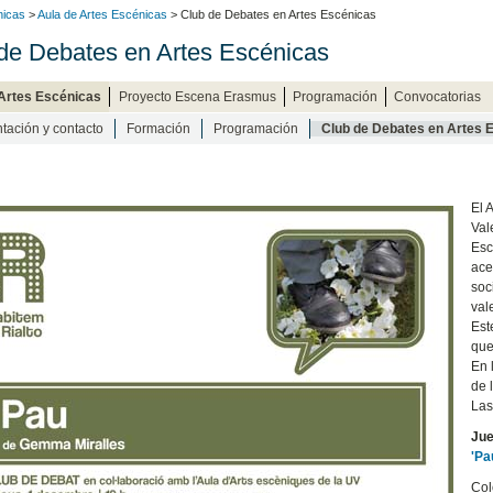
nicas
>
Aula de Artes Escénicas
> Club de Debates en Artes Escénicas
de Debates en Artes Escénicas
 Artes Escénicas
Proyecto Escena Erasmus
Programación
Convocatorias
tación y contacto
Formación
Programación
Club de Debates en Artes 
El 
Val
Esc
ace
soc
val
Est
que
En 
de 
Las
Jue
'Pa
Col