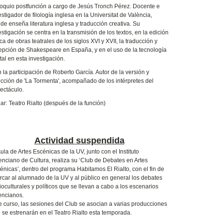
oquio postfunción a cargo de Jesús Tronch Pérez. Docente e
estigador de filología inglesa en la Universitat de València,
de enseña literatura inglesa y traducción creativa. Su
estigación se centra en la transmisión de los textos, en la edición
tica de obras teatrales de los siglos XVI y XVII, la traducción y
epción de Shakespeare en España, y en el uso de la tecnología
ital en esta investigación.
 la participación de Roberto García. Autor de la versión y
ección de 'La Tormenta', acompañado de los intérpretes del
ectáculo.
ar: Teatro Rialto (después de la función)
Actividad suspendida
Aula de Artes Escénicas de la UV, junto con el Instituto
enciano de Cultura, realiza su ‘Club de Debates en Artes
énicas’, dentro del programa Habitamos El Rialto, con el fin de
rcar al alumnado de la UV y al público en general los debates
ioculturales y políticos que se llevan a cabo a los escenarios
encianos.
e curso, las sesiones del Club se asocian a varias producciones
 se estrenarán en el Teatro Rialto esta temporada.