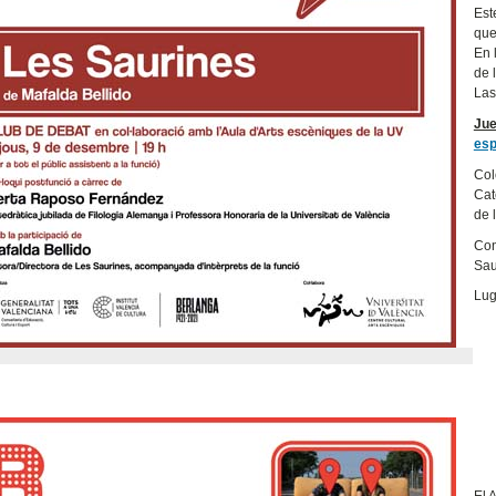
Est
que
En 
de 
Las
Jue
esp
Col
Cat
de 
Con
Sau
Lug
El 