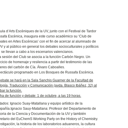
Aula d’Arts Escèniques de la UV, junto con el Festival de Tardor
safa Escènica, inaugura este curso académico su ‘Club de
ates en Artes Escénicas’ con el fin de acercar al alumnado de
UV y al público en general los debates socioculturales y políticos
 se llevan a cabo a los escenarios valencianos.
a sesión del Club se asocia a la función Carbón Negro. Un
rcicio de homenaje y resilencia a partir del testimonio de las
eres del carbón de Cía. Álvaro Caboalles.
ectáculo programado en Los Bosques de Russafa Escènica.
debate se hará en la Sala Sanchis Guarner de la Facultad de
ología, Traducción y Comunicación (avda. Blasco Ibáñez, 32) al
bar la función.
ha de función y debate: 1 de octubre, a las 19 horas.
itados: Ignacio Suay-Matallana y equipo artístico de la
pañía.Ignacio Sauy-Matallana: Profesor del Departamento de
toria de la Ciencia y Documentación de la UV y también
retario del EuChemS Working Party on the History of Chemistry.
estigación, la historia de los laboratorios aduaneros, la cultura