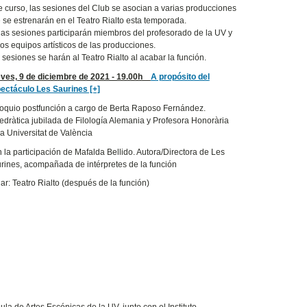
e curso, las sesiones del Club se asocian a varias producciones
 se estrenarán en el Teatro Rialto esta temporada.
las sesiones participarán miembros del profesorado de la UV y
los equipos artísticos de las producciones.
 sesiones se harán al Teatro Rialto al acabar la función.
ves, 9 de diciembre de 2021 - 19.00h
A propósito del
ectáculo Les Saurines [+]
oquio postfunción a cargo de Berta Raposo Fernández.
edràtica jubilada de Filología Alemania y Profesora Honorària
la Universitat de València
 la participación de Mafalda Bellido. Autora/Directora de Les
rines, acompañada de intérpretes de la función
ar: Teatro Rialto (después de la función)
Aula de Artes Escénicas de la UV, junto con el Instituto