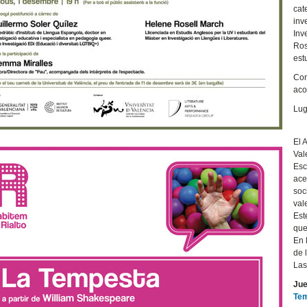
cat
inv
Inv
Ros
est
Con
aco
Lug
El 
Val
Esc
ace
soc
val
Est
que
En 
de 
Las
Jue
Tem