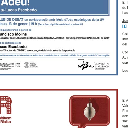
En 
de 
Las
Jue
[+]
Col
Inv
del
Con
Aut
esp
Lug
El 
Val
Esc
ace
soc
val