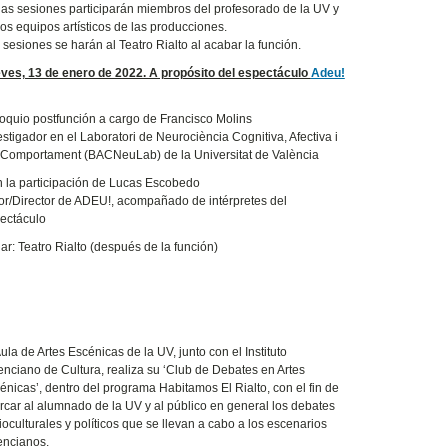
las sesiones participarán miembros del profesorado de la UV y
los equipos artísticos de las producciones.
 sesiones se harán al Teatro Rialto al acabar la función.
ves, 13 de enero de 2022. A propósito del espectáculo
Adeu!
oquio postfunción a cargo de Francisco Molins
estigador en el Laboratori de Neurociència Cognitiva, Afectiva i
 Comportament (BACNeuLab) de la Universitat de València
 la participación de Lucas Escobedo
or/Director de ADEU!, acompañado de intérpretes del
ectáculo
ar: Teatro Rialto (después de la función)
Aula de Artes Escénicas de la UV, junto con el Instituto
enciano de Cultura, realiza su ‘Club de Debates en Artes
énicas’, dentro del programa Habitamos El Rialto, con el fin de
rcar al alumnado de la UV y al público en general los debates
ioculturales y políticos que se llevan a cabo a los escenarios
encianos.