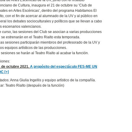
enciano de Cultura, inaugura el 21 de octubre su ‘Club de
ates en Artes Escénicas’, dentro del programa Habitamos El
lto, con el fin de acercar al alumnado de la UV y al público en
eral los debates socioculturales y políticos que se llevan a cabo
os escenarios valencianos.
e curso, las sesiones del Club se asocian a varias producciones
 se estrenarán en el Teatro Rialto esta temporada.
las sesiones participarán miembros del profesorado de la UV y
los equipos artísticos de las producciones.
 sesiones se harán al Teatro Rialto al acabar la función.
iones:
1 de octubre 2021.
A propósito del espectáculo FES-ME UN
C [+]
itados: Anna Giulia Ingellis y equipo artístico de la compañía.
ar: Teatro Rialto (después de la función)