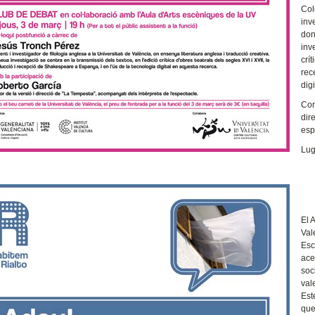
Col
inv
don
inv
crí
rec
dig
Con
dir
esp
Lug
El 
Val
Esc
ace
soc
val
Est
que