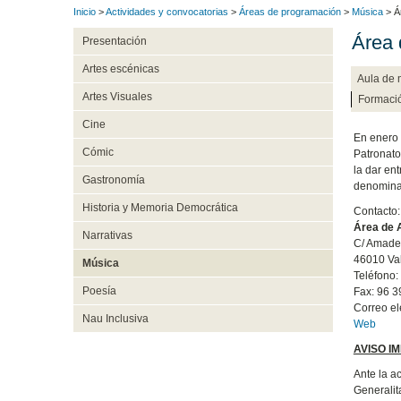
Inicio
>
Actividades y convocatorias
>
Áreas de programación
>
Música
> Á
Área 
Presentación
Artes escénicas
Aula de 
Artes Visuales
Formaci
Cine
En enero 
Cómic
Patronato
la dar ent
Gastronomía
denominar
Historia y Memoria Democrática
Contacto:
Área de 
Narrativas
C/ Amade
46010 Va
Música
Teléfono:
Poesía
Fax: 96 3
Correo el
Nau Inclusiva
Web
AVISO I
Ante la a
Generalit