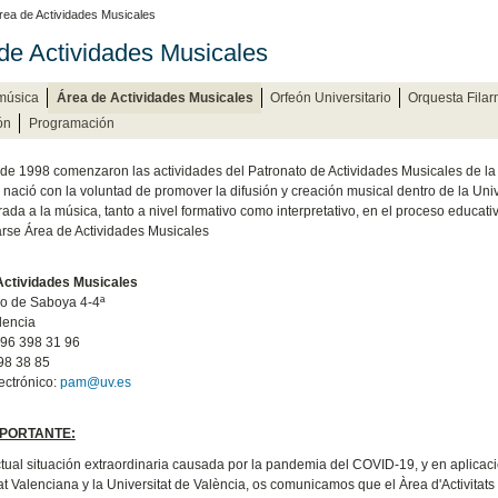
rea de Actividades Musicales
de Actividades Musicales
música
Área de Actividades Musicales
Orfeón Universitario
Orquesta Fila
ón
Programación
de 1998 comenzaron las actividades del Patronato de Actividades Musicales de la
 nació con la voluntad de promover la difusión y creación musical dentro de la Univ
rada a la música, tanto a nivel formativo como interpretativo, en el proceso educati
se Área de Actividades Musicales
Actividades Musicales
o de Saboya 4-4ª
lencia
 96 398 31 96
98 38 85
ectrónico:
pam@uv.es
MPORTANTE:
ctual situación extraordinaria causada por la pandemia del COVID-19, y en aplicac
at Valenciana y la Universitat de València, os comunicamos que el Àrea d'Activita